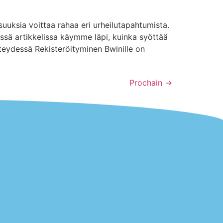
suuksia voittaa rahaa eri urheilutapahtumista.
sä artikkelissa käymme läpi, kuinka syöttää
teydessä Rekisteröityminen Bwinille on
Prochain
→