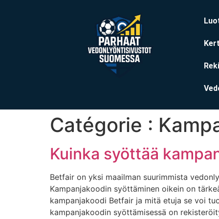
Luo
Ker
Reki
Ved
Catégorie :
Kampan
Kuinka syöttää kampan
Betfair on yksi maailman suurimmista vedonlyö
Kampanjakoodin syöttäminen oikein on tärkeää
kampanjakoodi Betfair ja mitä etuja se voi 
kampanjakoodin syöttämisessä on rekisteröity