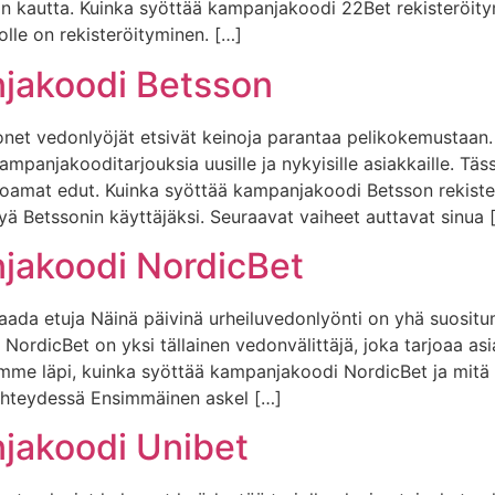
sin kautta. Kuinka syöttää kampanjakoodi 22Bet rekisteröi
le on rekisteröityminen. […]
jakoodi Betsson
net vedonlyöjät etsivät keinoja parantaa pelikokemustaan. 
 kampanjakooditarjouksia uusille ja nykyisille asiakkaille. T
joamat edut. Kuinka syöttää kampanjakoodi Betsson rekist
ä Betssonin käyttäjäksi. Seuraavat vaiheet auttavat sinua 
jakoodi NordicBet
ada etuja Näinä päivinä urheiluvedonlyönti on yhä suositum
NordicBet on yksi tällainen vedonvälittäjä, joka tarjoaa a
mme läpi, kuinka syöttää kampanjakoodi NordicBet ja mitä 
yhteydessä Ensimmäinen askel […]
jakoodi Unibet