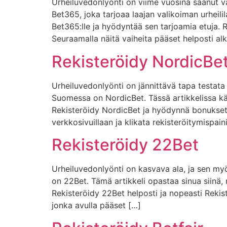
Urheiluvedonlyönti on viime vuosina saanut v
Bet365, joka tarjoaa laajan valikoiman urheili
Bet365:lle ja hyödyntää sen tarjoamia etuja. 
Seuraamalla näitä vaiheita pääset helposti alk
Rekisteröidy NordicBe
Urheiluvedonlyönti on jännittävä tapa testata
Suomessa on NordicBet. Tässä artikkelissa käsi
Rekisteröidy NordicBet ja hyödynnä bonukset 
verkkosivuillaan ja klikata rekisteröitymispai
Rekisteröidy 22Bet
Urheiluvedonlyönti on kasvava ala, ja sen my
on 22Bet. Tämä artikkeli opastaa sinua siinä, 
Rekisteröidy 22Bet helposti ja nopeasti Rekist
jonka avulla pääset […]