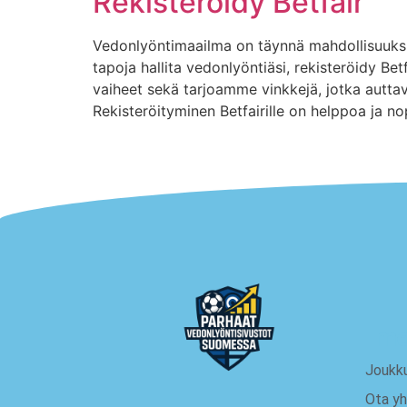
Rekisteröidy Betfair
Vedonlyöntimaailma on täynnä mahdollisuuksia, j
tapoja hallita vedonlyöntiäsi, rekisteröidy Betf
vaiheet sekä tarjoamme vinkkejä, jotka autta
Rekisteröityminen Betfairille on helppoa ja n
me
Joukk
Ota yh