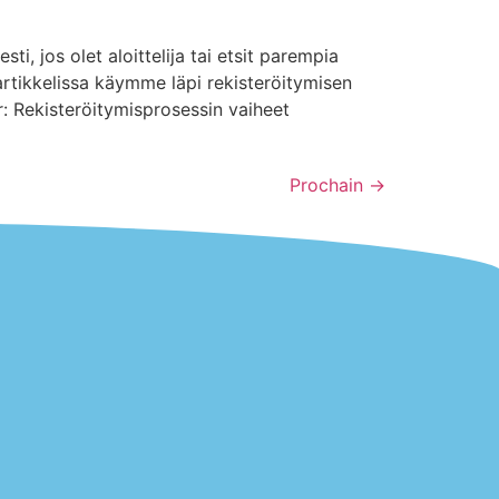
i, jos olet aloittelija tai etsit parempia
sä artikkelissa käymme läpi rekisteröitymisen
: Rekisteröitymisprosessin vaiheet
Prochain
→