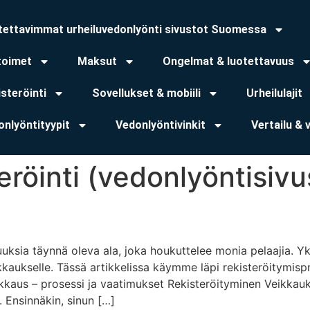
tettavimmat urheiluvedonlyönti sivustot Suomessa
toimet
Maksut
Ongelmat & luotettavuus
steröinti
Sovellukset & mobiili
Urheilulajit
onlyöntityypit
Vedonlyöntivinkit
Vertailu & 
eröinti (vedonlyöntisivu
uuksia täynnä oleva ala, joka houkuttelee monia pelaajia. Y
aukselle. Tässä artikkelissa käymme läpi rekisteröitymispr
kaus – prosessi ja vaatimukset Rekisteröityminen Veikkauks
. Ensinnäkin, sinun […]