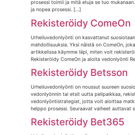
prosessi toimii ja mitä etuja se tuo mukanaa
ja nopea prosessi. […]
Rekisteröidy ComeOn
Urheiluvedonlyönti on kasvattanut suosiotaan m
mahdollisuuksia. Yksi näistä on ComeOn, joka 
artikkelissa käymme läpi, miten voit rekister
Rekisteröidy ComeOn ja aloita vedonlyönti R
Rekisteröidy Betsson
Urheiluvedonlyönti on noussut suureen suosioo
vedonlyönnin tai etsit uutta pelipaikkaa, reki
vedonlyöntistrategiat, jotta voit aloittaa mat
helppo prosessi. Seuraavat vaiheet auttavat 
Rekisteröidy Bet365