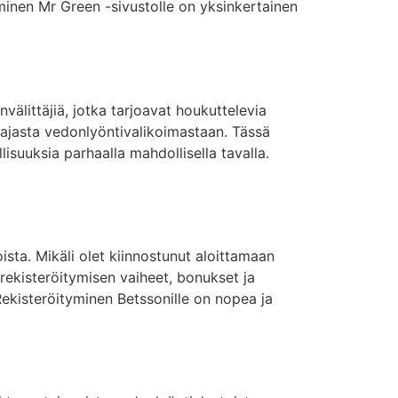
minen Mr Green -sivustolle on yksinkertainen
välittäjiä, jotka tarjoavat houkuttelevia
aajasta vedonlyöntivalikoimastaan. Tässä
isuuksia parhaalla mahdollisella tavalla.
sta. Mikäli olet kiinnostunut aloittamaan
 rekisteröitymisen vaiheet, bonukset ja
 Rekisteröityminen Betssonille on nopea ja