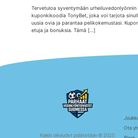
Tervetuloa syventymään urheiluvedonlyönnin ma
kuponkikoodia TonyBet, joka voi tarjota sinull
uusia ovia ja parantaa pelikokemustasi. Kupon
etuja ja bonuksia. Tämä […]
me
Joukk
Ota yh
Kaikki oikeudet pidätetään
©
2025.
Blogi