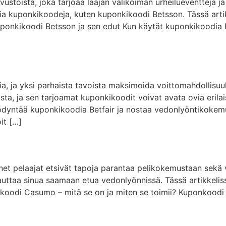
ustoista, joka tarjoaa laajan valikoiman urheilueventtejä j
ia kuponkikoodeja, kuten kuponkikoodi Betsson. Tässä arti
ponkikoodi Betsson ja sen edut Kun käytät kuponkikoodia Be
, ja yksi parhaista tavoista maksimoida voittomahdollisuu
a, ja sen tarjoamat kuponkikoodit voivat avata ovia erilaisi
dyntää kuponkikoodia Betfair ja nostaa vedonlyöntikokemus
it […]
net pelaajat etsivät tapoja parantaa pelikokemustaan sekä
uttaa sinua saamaan etua vedonlyönnissä. Tässä artikkelis
ikoodi Casumo – mitä se on ja miten se toimii? Kuponkoodi