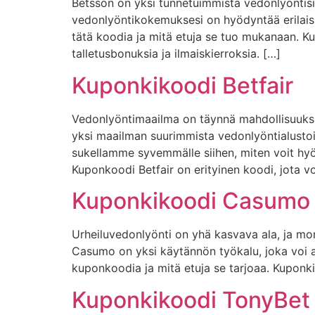
Betsson on yksi tunnetuimmista vedonlyöntisiv
vedonlyöntikokemuksesi on hyödyntää erilais
tätä koodia ja mitä etuja se tuo mukanaan. Ku
talletusbonuksia ja ilmaiskierroksia. […]
Kuponkikoodi Betfair
Vedonlyöntimaailma on täynnä mahdollisuuksia
yksi maailman suurimmista vedonlyöntialustoist
sukellamme syvemmälle siihen, miten voit hyö
Kuponkoodi Betfair on erityinen koodi, jota vo
Kuponkikoodi Casumo
Urheiluvedonlyönti on yhä kasvava ala, ja mo
Casumo on yksi käytännön työkalu, joka voi a
kuponkoodia ja mitä etuja se tarjoaa. Kuponk
Kuponkikoodi TonyBet