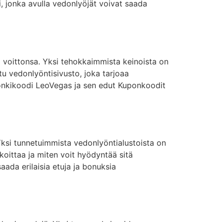
, jonka avulla vedonlyöjät voivat saada
 voittonsa. Yksi tehokkaimmista keinoista on
u vedonlyöntisivusto, joka tarjoaa
uponkikoodi LeoVegas ja sen edut Kuponkoodit
Yksi tunnetuimmista vedonlyöntialustoista on
rkoittaa ja miten voit hyödyntää sitä
ada erilaisia etuja ja bonuksia