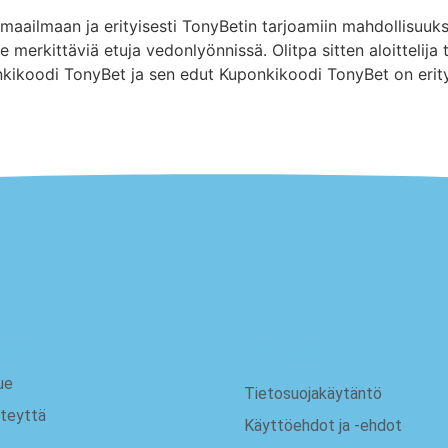
ailmaan ja erityisesti TonyBetin tarjoamiin mahdollisuuksii
e merkittäviä etuja vedonlyönnissä. Olitpa sitten aloittelij
kikoodi TonyBet ja sen edut Kuponkikoodi TonyBet on erityin
istä
Oikeudellinen
ue
Tietosuojakäytäntö
teyttä
Käyttöehdot ja -ehdot