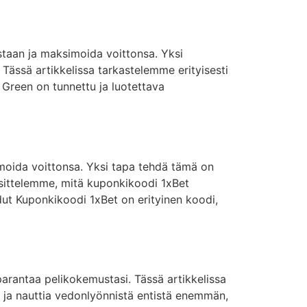
staan ja maksimoida voittonsa. Yksi
Tässä artikkelissa tarkastelemme erityisesti
Green on tunnettu ja luotettava
imoida voittonsa. Yksi tapa tehdä tämä on
äsittelemme, mitä kuponkikoodi 1xBet
dut Kuponkikoodi 1xBet on erityinen koodi,
arantaa pelikokemustasi. Tässä artikkelissa
 ja nauttia vedonlyönnistä entistä enemmän,