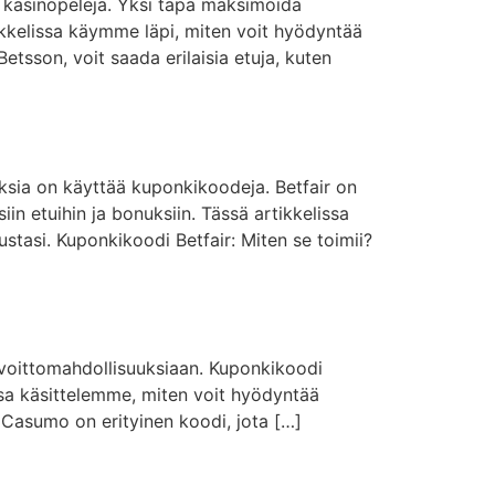
a kasinopelejä. Yksi tapa maksimoida
kkelissa käymme läpi, miten voit hyödyntää
tsson, voit saada erilaisia etuja, kuten
ksia on käyttää kuponkikoodeja. Betfair on
in etuihin ja bonuksiin. Tässä artikkelissa
tasi. Kuponkikoodi Betfair: Miten se toimii?
 voittomahdollisuuksiaan. Kuponkikoodi
sa käsittelemme, miten voit hyödyntää
 Casumo on erityinen koodi, jota […]