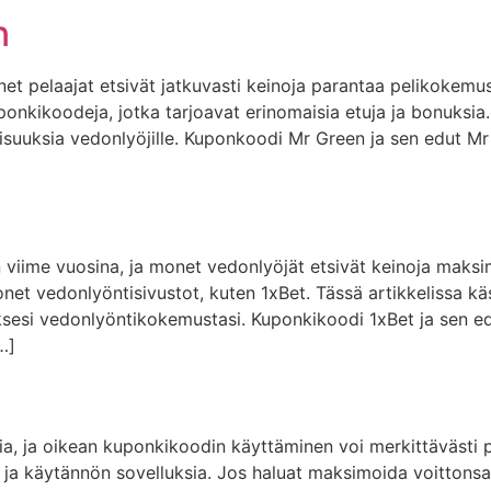
n
et pelaajat etsivät jatkuvasti keinoja parantaa pelikokemu
nkikoodeja, jotka tarjoavat erinomaisia etuja ja bonuksia. 
uuksia vedonlyöjille. Kuponkoodi Mr Green ja sen edut Mr 
 viime vuosina, ja monet vedonlyöjät etsivät keinoja maks
net vedonlyöntisivustot, kuten 1xBet. Tässä artikkelissa k
aksesi vedonlyöntikokemustasi. Kuponkikoodi 1xBet ja sen e
…]
, ja oikean kuponkikoodin käyttäminen voi merkittävästi p
ja käytännön sovelluksia. Jos haluat maksimoida voittonsa