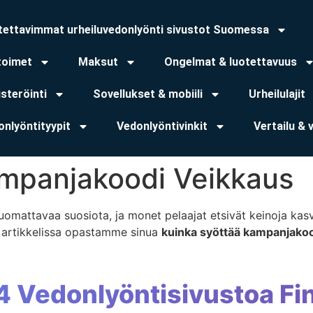
tettavimmat urheiluvedonlyönti sivustot Suomessa
toimet
Maksut
Ongelmat & luotettavuus
steröinti
Sovellukset & mobiili
Urheilulajit
onlyöntityypit
Vedonlyöntivinkit
Vertailu & 
ampanjakoodi Veikkaus
uomattavaa suosiota, ja monet pelaajat etsivät keinoja kas
 artikkelissa opastamme sinua
kuinka syöttää kampanjako
4 Vedonlyöntisivustoa Fi