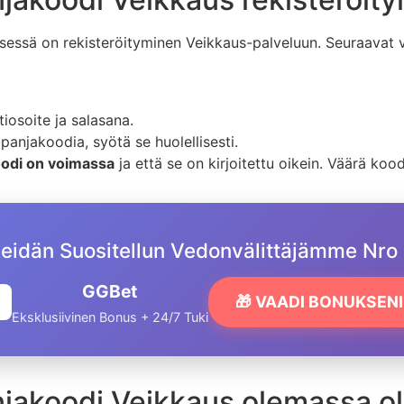
ssä on rekisteröityminen Veikkaus-palveluun. Seuraavat va
iosoite ja salasana.
anjakoodia, syötä se huolellisesti.
odi on voimassa
ja että se on kirjoitettu oikein. Väärä koo
eidän Suositellun Vedonvälittäjämme Nro 
GGBet
🎁 VAADI BONUKSENI
Eksklusiivinen Bonus + 24/7 Tuki
akoodi Veikkaus olemassa ole