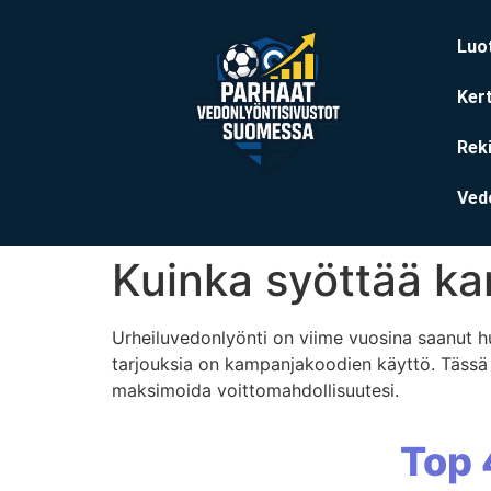
Luo
Ker
Reki
Ved
Kuinka syöttää k
Urheiluvedonlyönti on viime vuosina saanut h
tarjouksia on kampanjakoodien käyttö. Tässä
maksimoida voittomahdollisuutesi.
Top 