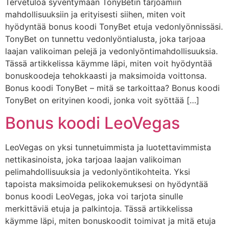
Tervetuloa syventymään TonyBetin tarjoamiin
mahdollisuuksiin ja erityisesti siihen, miten voit
hyödyntää bonus koodi TonyBet etuja vedonlyönnissäsi.
TonyBet on tunnettu vedonlyöntialusta, joka tarjoaa
laajan valikoiman pelejä ja vedonlyöntimahdollisuuksia.
Tässä artikkelissa käymme läpi, miten voit hyödyntää
bonuskoodeja tehokkaasti ja maksimoida voittonsa.
Bonus koodi TonyBet – mitä se tarkoittaa? Bonus koodi
TonyBet on erityinen koodi, jonka voit syöttää […]
Bonus koodi LeoVegas
LeoVegas on yksi tunnetuimmista ja luotettavimmista
nettikasinoista, joka tarjoaa laajan valikoiman
pelimahdollisuuksia ja vedonlyöntikohteita. Yksi
tapoista maksimoida pelikokemuksesi on hyödyntää
bonus koodi LeoVegas, joka voi tarjota sinulle
merkittäviä etuja ja palkintoja. Tässä artikkelissa
käymme läpi, miten bonuskoodit toimivat ja mitä etuja