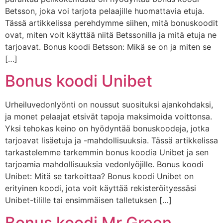
Betsson, joka voi tarjota pelaajille huomattavia etuja.
Tässä artikkelissa perehdymme siihen, mitä bonuskoodit
ovat, miten voit käyttää niitä Betssonilla ja mitä etuja ne
tarjoavat. Bonus koodi Betsson: Mikä se on ja miten se
[…]
Bonus koodi Unibet
Urheiluvedonlyönti on noussut suosituksi ajankohdaksi,
ja monet pelaajat etsivät tapoja maksimoida voittonsa.
Yksi tehokas keino on hyödyntää bonuskoodeja, jotka
tarjoavat lisäetuja ja -mahdollisuuksia. Tässä artikkelissa
tarkastelemme tarkemmin bonus koodia Unibet ja sen
tarjoamia mahdollisuuksia vedonlyöjille. Bonus koodi
Unibet: Mitä se tarkoittaa? Bonus koodi Unibet on
erityinen koodi, jota voit käyttää rekisteröityessäsi
Unibet-tilille tai ensimmäisen talletuksen […]
Bonus koodi Mr Green