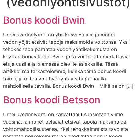
(vedonlyöntisivustot)
Bonus koodi Bwin
Urheiluvedonlyönti on yhä kasvava ala, ja monet
vedonlyöjät etsivät tapoja maksimoida voittonsa. Yksi
tehokas tapa parantaa vedonlyöntikokemusta on
käyttää bonus koodi Bwin, joka voi tarjota merkittäviä
etuja uusille ja olemassa oleville asiakkaille. Tässä
artikkelissa tarkastelemme, kuinka tämä bonus koodi
toimii, ja miten voit hyödyntää sitä parhaalla
mahdollisella tavalla. Bonus koodi Bwin – Mikä se on […]
Bonus koodi Betsson
Urheiluvedonlyönti on kasvattanut suosiotaan viime
vuosina, ja monet pelaajat etsivät tapoja maksimoida
voittomahdollisuutensa. Yksi tehokkaimmista tavoista
parantaa pelikokemusta on hyödyntää bonus koodi