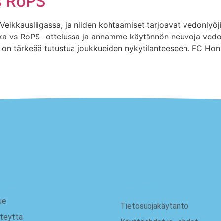
s RoPS
eikkausliigassa, ja niiden kohtaamiset tarjoavat vedonlyöjil
ka vs RoPS -ottelussa ja annamme käytännön neuvoja vedonl
on tärkeää tutustua joukkueiden nykytilanteeseen. FC Honk
istä
Oikeudellinen
ue
Tietosuojakäytäntö
teyttä