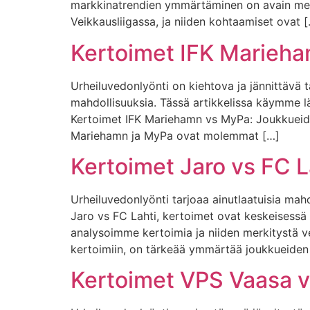
markkinatrendien ymmärtäminen on avain mene
Veikkausliigassa, ja niiden kohtaamiset ovat 
Kertoimet IFK Marieh
Urheiluvedonlyönti on kiehtova ja jännittävä t
mahdollisuuksia. Tässä artikkelissa käymme 
Kertoimet IFK Mariehamn vs MyPa: Joukkueide
Mariehamn ja MyPa ovat molemmat […]
Kertoimet Jaro vs FC L
Urheiluvedonlyönti tarjoaa ainutlaatuisia mahd
Jaro vs FC Lahti, kertoimet ovat keskeisessä ro
analysoimme kertoimia ja niiden merkitystä 
kertoimiin, on tärkeää ymmärtää joukkueiden 
Kertoimet VPS Vaasa 