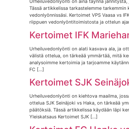
Urheiluvedonlyönti on aina täynnä jännitystä, 
Tässä artikkelissa tarkastelemme tarkemmin k
vedonlyönnissäsi. Kertoimet VPS Vaasa vs IFK
riippuen vedonlyöntitoimistosta ja ottelun aj
Kertoimet IFK Marieha
Urheiluvedonlyönti on alati kasvava ala, ja o
välistä ottelua, on tärkeää ymmärtää, mitä ke
analysoimme kertoimia ja tarjoamme käytännö
FC […]
Kertoimet SJK Seinäjo
Urheiluvedonlyönti on kiehtova maailma, jossa 
ottelua SJK Seinäjoki vs Haka, on tärkeää ymm
päätöksiä. Tässä artikkelissa käydään läpi ke
Yleiskatsaus Kertoimet SJK […]