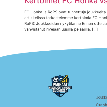
Kertoimet FC Honka v
FC Honka ja RoPS ovat tunnettuja joukkueita V
artikkelissa tarkastelemme kertoimia FC Hon
RoPS: Joukkueiden nykytilanne Ennen ottelua 
vahvistanut rivejään uusilla pelaajilla. […]
me
Joukk
Ota yh