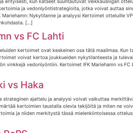
ja erityisesti, kun katseet suuntautuvat Veikkausliigan ott
ertoimia ja vedonlyöntistrategioita, jotka voivat auttaa s
 Mariehamn: Nykytilanne ja analyysi Kertoimet otteluille V
ankohdasta. […]
mn vs FC Lahti
tteluiden kertoimet ovat keskeinen osa tätä maailmaa. Kun 
rtoimet voivat kertoa joukkueiden nykytilanteesta ja tuleva
n vinkkejä vedonlyöntiin. Kertoimet IFK Mariehamn vs FC L
ki vs Haka
strateginen ajattelu ja analyysi voivat vaikuttaa merkittävä
ärtää kertoimien taustalla olevia tekijöitä ja miten ne voi
rtoimia ja niiden merkitystä tässä mielenkiintoisessa ottelu