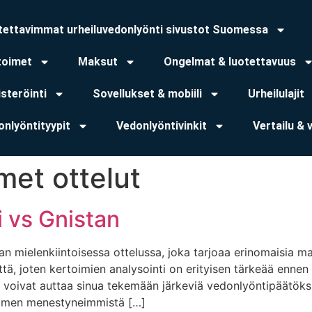
tettavimmat urheiluvedonlyönti sivustot Suomessa
toimet
Maksut
Ongelmat & luotettavuus
steröinti
Sovellukset & mobiili
Urheilulajit
onlyöntityypit
Vedonlyöntivinkit
Vertailu & 
met ottelut
 vs Gnistan
ran mielenkiintoisessa ottelussa, joka tarjoaa erinomaisia m
ttä, joten kertoimien analysointi on erityisen tärkeää ennen
a voivat auttaa sinua tekemään järkeviä vedonlyöntipäätöks
uomen menestyneimmistä […]