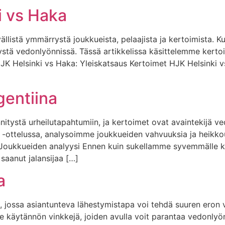
i vs Haka
vällistä ymmärrystä joukkueista, pelaajista ja kertoimista. 
ystä vedonlyönnissä. Tässä artikkelissa käsittelemme kerto
K Helsinki vs Haka: Yleiskatsaus Kertoimet HJK Helsinki v
gentiina
nnitystä urheilutapahtumiin, ja kertoimet ovat avaintekijä 
a -ottelussa, analysoimme joukkueiden vahvuuksia ja heik
a: Joukkueiden analyysi Ennen kuin sukellamme syvemmälle 
saanut jalansijaa […]
a
a, jossa asiantunteva lähestymistapa voi tehdä suuren eron 
 käytännön vinkkejä, joiden avulla voit parantaa vedonlyönt