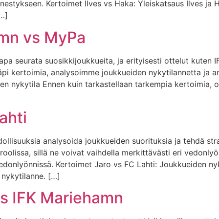
stykseen. Kertoimet Ilves vs Haka: Yleiskatsaus Ilves ja 
[…]
amn vs MyPa
apa seurata suosikkijoukkueita, ja erityisesti ottelut kuten
läpi kertoimia, analysoimme joukkueiden nykytilannetta ja
n nykytila Ennen kuin tarkastellaan tarkempia kertoimia, 
ahti
ollisuuksia analysoida joukkueiden suorituksia ja tehdä stra
olissa, sillä ne voivat vaihdella merkittävästi eri vedonlyön
vedonlyönnissä. Kertoimet Jaro vs FC Lahti: Joukkueiden n
nykytilanne. […]
vs IFK Mariehamn