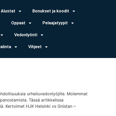
Alustat
Bonukset ja koodit
Oppaat
Pelaajatyypit
Vedonlyönti
valinta
Vihjeet
ahdollisuuksia urheiluvedonlyöjille. Molemmat
 panostamista. Tässä artikkelissa
iä. Kertoimet HJK Helsinki vs Gnistan –