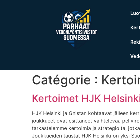
Luo
Ker
Reki
Ved
Catégorie :
Kertoi
Kertoimet HJK Helsinki
HJK Helsinki ja Gnistan kohtaavat jälleen ker
joukkueet ovat esittäneet vaihtelevaa pelivire
tarkastelemme kertoimia ja strategioita, jotk
Joukkueiden taustat HJK Helsinki on yksi S