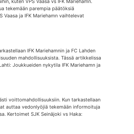
eluihin, kuten VPS Vaasa vs IFK Mariehamn.
inua tekemään parempia päätöksiä
PS Vaasa ja IFK Mariehamn vaihtelevat
tarkastellaan IFK Mariehamnin ja FC Lahden
isuuden mahdollisuuksista. Tässä artikkelissa
ahti: Joukkueiden nykytila IFK Mariehamn ja
sti voittomahdollisuuksiin. Kun tarkastellaan
vat auttaa vedonlyöjiä tekemään informoituja
ssa. Kertoimet SJK Seinäjoki vs Haka: