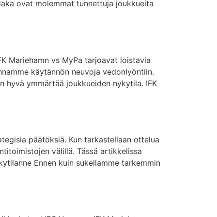
Haka ovat molemmat tunnettuja joukkueita
 IFK Mariehamn vs MyPa tarjoavat loistavia
 annamme käytännön neuvoja vedonlyöntiin.
on hyvä ymmärtää joukkueiden nykytila. IFK
tegisia päätöksiä. Kun tarkastellaan ottelua
titoimistojen välillä. Tässä artikkelissa
ykytilanne Ennen kuin sukellamme tarkemmin