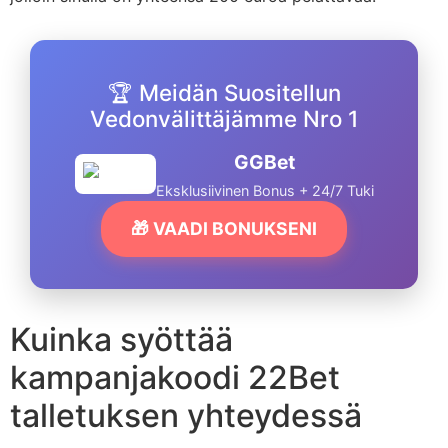
🏆 Meidän Suositellun
Vedonvälittäjämme Nro 1
GGBet
Eksklusiivinen Bonus + 24/7 Tuki
🎁 VAADI BONUKSENI
Kuinka syöttää
kampanjakoodi 22Bet
talletuksen yhteydessä