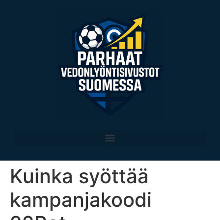
Kuinka syöttää
kampanjakoodi