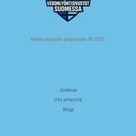
Kaikki oikeudet pidätetään
©
2025.
meistä
Joukkue
Ota yhteyttä
Blogi