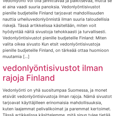
Vedonlyönti voi olla jännittävää ja palkitsevaa, mutta se
ei aina vaadi suuria panoksia. Vedonlyöntisivustot
pienille budjeteille Finland tarjoavat mahdollisuuden
nauttia urheiluvedonlyönnistä ilman suuria taloudellisia
riskejä. Tässä artikkelissa käsitellään, miten voit
hyödyntää näitä sivustoja tehokkaasti ja turvallisesti.
Vedonlyöntisivustot pienille budjeteille Finland: Miten
valita oikea sivusto Kun etsit vedonlyöntisivustoja
pienille budjeteille Finland, on tärkeää ottaa huomioon
muutamia […]
vedonlyöntisivustot ilman
rajoja Finland
Vedonlyönti on yhä suositumpaa Suomessa, ja monet
etsivät vedonlyöntisivustoja ilman rajoja. Nämä sivustot
tarjoavat käyttäjilleen erinomaisia mahdollisuuksia,
kuten laajemmat pelivalikoimat ja paremmat kertoimet.
Tässä artikkelissa käsittelemme, mitä sinun tulee tietää