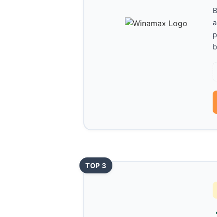
B
a
p
b
TOP 3