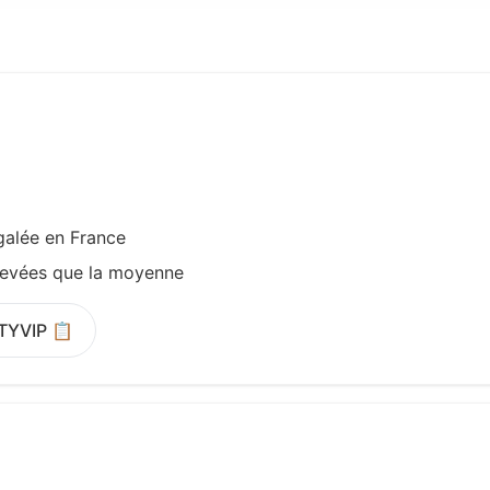
galée en France
levées que la moyenne
TYVIP
📋