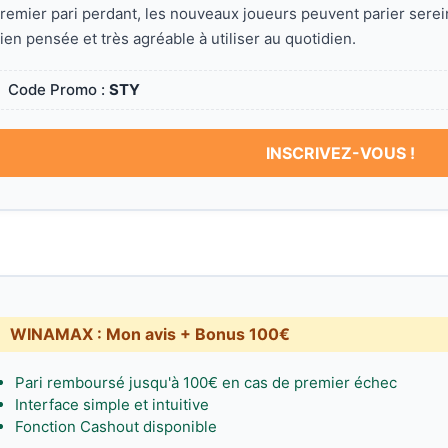
remier pari perdant, les nouveaux joueurs peuvent parier serein
ien pensée et très agréable à utiliser au quotidien.
Code Promo :
STY
INSCRIVEZ-VOUS !
WINAMAX : Mon avis + Bonus 100€
Pari remboursé jusqu'à 100€ en cas de premier échec
Interface simple et intuitive
Fonction Cashout disponible