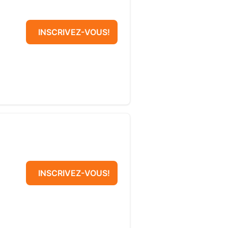
INSCRIVEZ-VOUS!
INSCRIVEZ-VOUS!