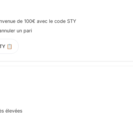
nvenue de 100€ avec le code STY
'annuler un pari
TY
📋
ès élevées