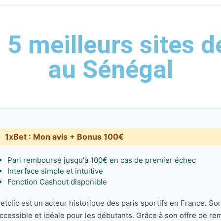
5 meilleurs sites d
au Sénégal
1xBet : Mon avis + Bonus 100€
Pari remboursé jusqu'à 100€ en cas de premier échec
Interface simple et intuitive
Fonction Cashout disponible
etclic est un acteur historique des paris sportifs en France. Son
ccessible et idéale pour les débutants. Grâce à son offre de 