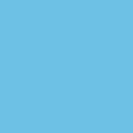
Meilleurs sites de 
sportifs au Sénéga