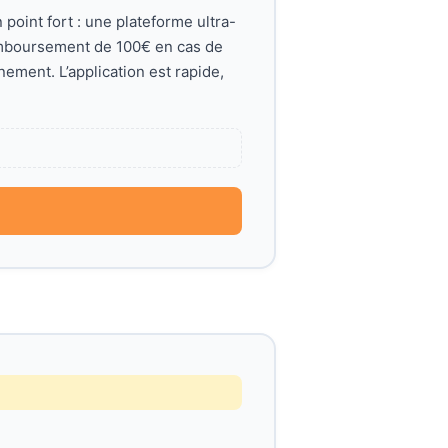
 point fort : une plateforme ultra-
remboursement de 100€ en cas de
ement. L’application est rapide,