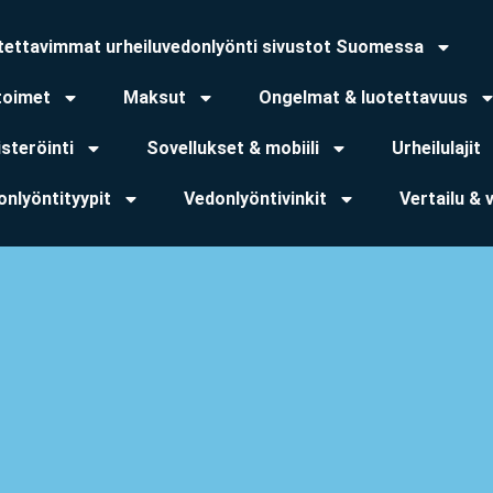
tettavimmat urheiluvedonlyönti sivustot Suomessa
toimet
Maksut
Ongelmat & luotettavuus
steröinti
Sovellukset & mobiili
Urheilulajit
onlyöntityypit
Vedonlyöntivinkit
Vertailu & 