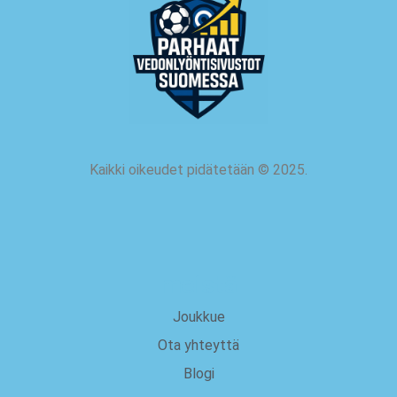
Kaikki oikeudet pidätetään
©
2025.
meistä
Joukkue
Ota yhteyttä
Blogi