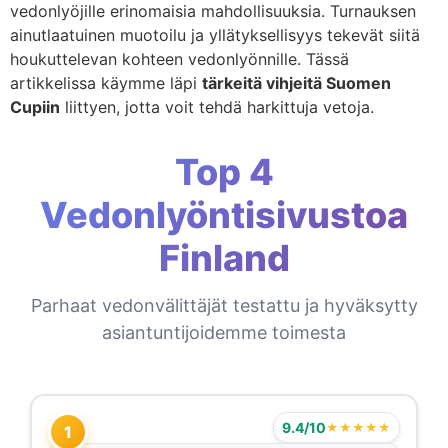
vedonlyöjille erinomaisia mahdollisuuksia. Turnauksen
ainutlaatuinen muotoilu ja yllätyksellisyys tekevät siitä
houkuttelevan kohteen vedonlyönnille. Tässä
artikkelissa käymme läpi
tärkeitä vihjeitä Suomen
Cupiin
liittyen, jotta voit tehdä harkittuja vetoja.
Top 4
Vedonlyöntisivustoa
Finland
Parhaat vedonvälittäjät testattu ja hyväksytty
asiantuntijoidemme toimesta
9.4/10
★★★★★
1