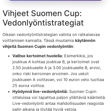
Vihjeet Suomen Cup:
Vedonlyöntistrategiat
Oikean vedonlyöntistrategian valinta on ratkaisevaa
voittamisen kannalta. Tässä muutamia
käytännön
vihjeitä Suomen Cupin vedonlyöntiin
:
Valitse kertoimet huolella:
Esimerkiksi, jos
joukkue A kohtaa joukkue B, ja kertoimet ovat
2.50 joukkueelle A ja 3.00 joukkueelle B, arvioi,
onko riski kerronnan arvoinen. Jos uskot
joukkueen A voittavan, voi 10 euron veto tuottaa
25 euroa voittoa.
Hyödynnä live-vedonlyöntiä:
Suomen Cupin
otteluissa voi tapahtua paljon yllättäviä käänteitä.
Live-vedonlyönti antaa mahdollisuuden reagoida
pelin aikana ja löytää hyviä vetoja.