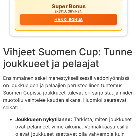
Super Bonus
EKSKLUSIIVINEN
HANKI BONUS
Vihjeet Suomen Cup: Tunne
joukkueet ja pelaajat
Ensimmäinen askel menestyksellisessä vedonlyönnissä
on joukkueiden ja pelaajien perusteellinen tuntemus.
Suomen Cupissa joukkueet tulevat eri sarjoista, ja niiden
muotoilu vaihtelee kauden aikana. Huomioi seuraavat
seikat:
Joukkueen nykytilanne:
Tarkista, miten joukkueet
ovat pelanneet viime aikoina. Voimakkaasti esillä
olevat joukkueet saattavat olla vahvempia kuin