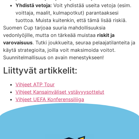
Yhdistä vetoja:
Voit yhdistää useita vetoja (esim.
voittaja, maalit, kulmapotkut) parantaaksesi
tuottoa. Muista kuitenkin, että tämä lisää riskiä.
Suomen Cup tarjoaa suuria mahdollisuuksia
vedonlyöjille, mutta on tärkeää muistaa
riskit ja
varovaisuus
. Tutki joukkueita, seuraa pelaajatilanteita ja
käytä strategioita, joilla voit maksimoida voitot.
Suunnitelmallisuus on avain menestykseen!
Liittyvät artikkelit:
Vihjeet ATP Tour
Vihjeet Kansainväliset ystävyysottelut
Vihjeet UEFA Konferenssiliiga