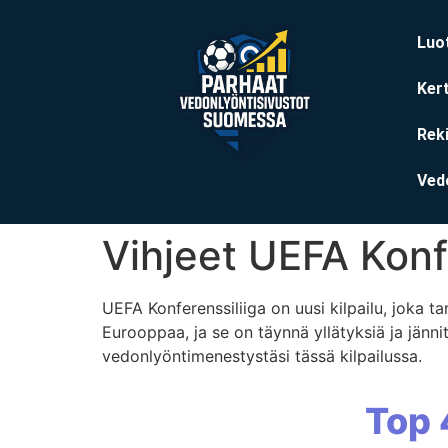
Luo
Ker
Reki
Ved
Vihjeet UEFA Konf
UEFA Konferenssiliiga on uusi kilpailu, joka ta
Eurooppaa, ja se on täynnä yllätyksiä ja jänn
vedonlyöntimenestystäsi tässä kilpailussa.
Top 