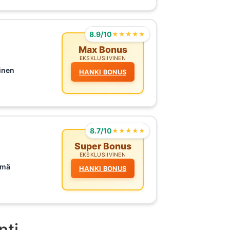
8.9/10
★★★★★
Max Bonus
EKSKLUSIIVINEN
linen
HANKI BONUS
8.7/10
★★★★★
Super Bonus
EKSKLUSIIVINEN
ymä
HANKI BONUS
nti