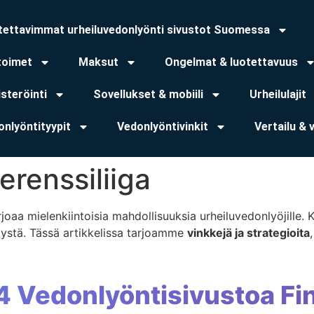
tettavimmat urheiluvedonlyönti sivustot Suomessa
toimet
Maksut
Ongelmat & luotettavuus
steröinti
Sovellukset & mobiili
Urheilulajit
onlyöntityypit
Vedonlyöntivinkit
Vertailu & 
erenssiliiga
rjoaa mielenkiintoisia mahdollisuuksia urheiluvedonlyöjille. K
itystä. Tässä artikkelissa tarjoamme
vinkkejä ja strategioita
4 Vedonlyöntisivustoa Fi