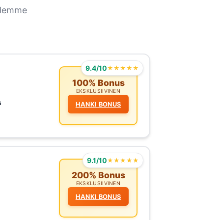
oidemme
9.4/10
★★★★★
100% Bonus
EKSKLUSIIVINEN
s
HANKI BONUS
9.1/10
★★★★★
200% Bonus
EKSKLUSIIVINEN
g
HANKI BONUS