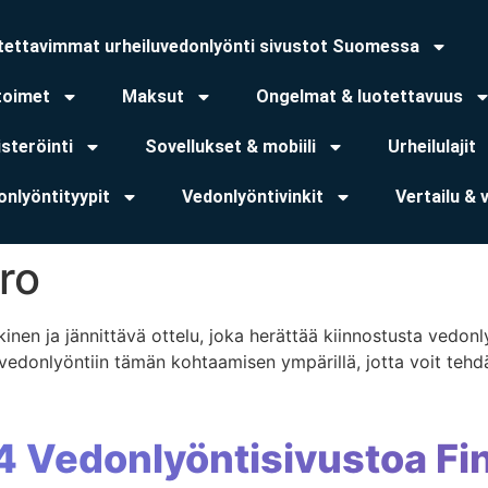
tettavimmat urheiluvedonlyönti sivustot Suomessa
toimet
Maksut
Ongelmat & luotettavuus
steröinti
Sovellukset & mobiili
Urheilulajit
onlyöntityypit
Vedonlyöntivinkit
Vertailu & 
aro
inen ja jännittävä ottelu, joka herättää kiinnostusta vedonl
vedonlyöntiin tämän kohtaamisen ympärillä, jotta voit tehdä
4 Vedonlyöntisivustoa Fi