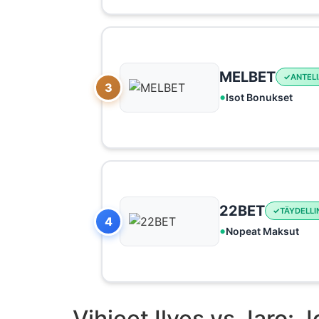
MELBET
ANTEL
3
Isot Bonukset
22BET
TÄYDELLI
4
Nopeat Maksut
Vihjeet Ilves vs Jaro: