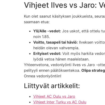
Vihjeet Ilves vs Jaro: 
Kun olet saanut käsityksen joukkueista, seur
saamaan etua:
Yli/Alle -vedot:
Jos uskot, että ottelu tu
noin 1.85.
Voitto, tasapeli tai häviö:
Ilveksen voitto
heidän olevan vahvempia.
Erityiset vedot:
Voit myös harkita vedonl
lyödä vetoa hänen maaleistaan.
Yhteenvetona, vedonlyönti Ilves vs Jaro -ottel
pelityyli ennen päätöksentekoa.
Olipa strateg
Onnea vedonlyöntiin!
Liittyvät artikkelit:
Vihjeet AC Oulu vs Jaro
Vihjeet Inter Turku vs AC Oulu