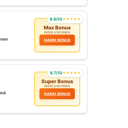
8.9/10
★★★★★
Max Bonus
EKSKLUSIIVINEN
linen
HANKI BONUS
8.7/10
★★★★★
Super Bonus
EKSKLUSIIVINEN
ymä
HANKI BONUS