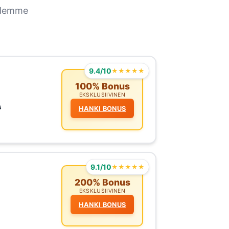
oidemme
9.4/10
★★★★★
100% Bonus
EKSKLUSIIVINEN
s
HANKI BONUS
9.1/10
★★★★★
200% Bonus
EKSKLUSIIVINEN
g
HANKI BONUS