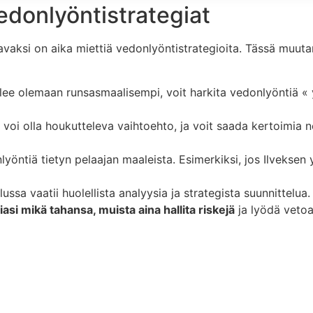
Vedonlyöntistrategiat
aavaksi on aika miettiä vedonlyöntistrategioita. Tässä muut
lee olemaan runsasmaalisempi, voit harkita vedonlyöntiä « yl
 voi olla houkutteleva vaihtoehto, ja voit saada kertoimia n
yöntiä tietyn pelaajan maaleista. Esimerkiksi, jos Ilveksen
ussa vaatii huolellista analyysia ja strategista suunnittelua
iasi mikä tahansa, muista aina hallita riskejä
ja lyödä vetoa