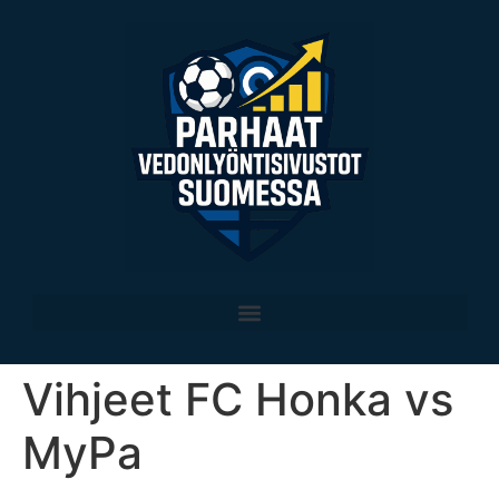
Vihjeet FC Honka vs
MyPa