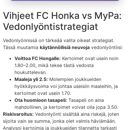
Vihjeet FC Honka vs MyPa:
Vedonlyöntistrategiat
Vedonlyönnissä on tärkeää valita oikeat strategiat.
Tässä muutamia
käytännöllisiä neuvoja
vedonlyöntiisi:
Voittoa FC Hongalle:
Kertoimet ovat usein noin
1.80–2.00, mikä tekee tästä vedosta
houkuttelevan.
Maaleja yli 2.5:
Molempien joukkueiden
hyökkäysvoima voi johtaa useisiin maaleihin, ja
kertoimet ovat usein 1.70.
Ota huomioon tasapeli:
Tasapeli on aina
mahdollinen, ja kertoimet voivat olla jopa 3.50.
Riskivaroitus:
Vedonlyönti sisältää aina riskejä, joten
sijoita vain se summa, jonka olet valmis häviämään.
Analysoi kertoimia ja joukkueiden tilannetta tarkasti