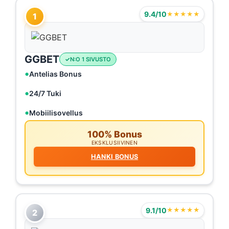
9.4/10
★★★★★
1
GGBET
N:O 1 SIVUSTO
Antelias Bonus
24/7 Tuki
Mobiilisovellus
100% Bonus
EKSKLUSIIVINEN
HANKI BONUS
9.1/10
★★★★★
2