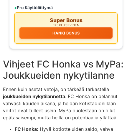
Pro Käyttöliittymä
Super Bonus
EKSKLUSIIVINEN
HANKI BONUS
Vihjeet FC Honka vs MyPa:
Joukkueiden nykytilanne
Ennen kuin asetat vetoja, on tärkeää tarkastella
joukkueiden nykytilannetta
. FC Honka on pelannut
vahvasti kauden aikana, ja heidän kotistadionillaan
voitot ovat tulleet usein. MyPa puolestaan on ollut
epätasaisempi, mutta heillä on potentiaalia yllättää.
FC Honka:
Hyvä kotiotteluiden saldo, vahva