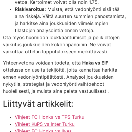
vetoa. Kertoimet voivat olla noin 1.75.
Riskivaroitus:
Muista, että vedonlyönti sisältää
aina riskejä. Vältä suurten summien panostamista,
ja harkitse aina joukkueiden viimeisimpien
tilastojen analysointia ennen vetoja.
Ota myös huomioon loukkaantumiset ja pelikieltojen
vaikutus joukkueiden kokoonpanoihin. Ne voivat
vaikuttaa ottelun lopputulokseen merkittävästi.
Yhteenvetona voidaan todeta, että
Haka vs EIF
-
ottelussa on useita tekijöitä, joita kannattaa harkita
ennen vedonlyöntipäätöstä. Analysoi joukkueiden
nykytila, strategiat ja vedonlyöntivaihtoehdot
huolellisesti, ja muista aina pelata vastuullisesti.
Liittyvät artikkelit:
Vihjeet FC Honka vs TPS Turku
Vihjeet KuPS vs Inter Turku
Vihjeet FC Honka vs Ilves