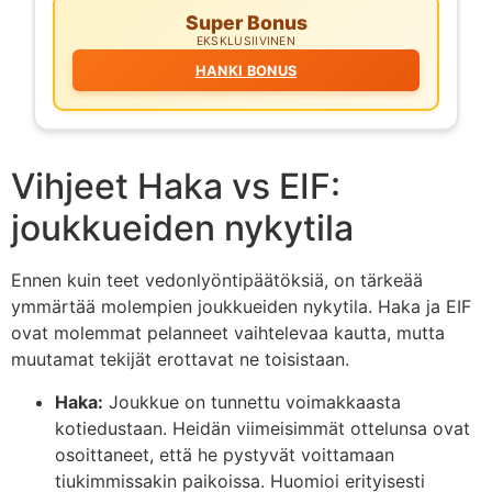
Super Bonus
EKSKLUSIIVINEN
HANKI BONUS
Vihjeet Haka vs EIF:
joukkueiden nykytila
Ennen kuin teet vedonlyöntipäätöksiä, on tärkeää
ymmärtää molempien joukkueiden nykytila. Haka ja EIF
ovat molemmat pelanneet vaihtelevaa kautta, mutta
muutamat tekijät erottavat ne toisistaan.
Haka:
Joukkue on tunnettu voimakkaasta
kotiedustaan. Heidän viimeisimmät ottelunsa ovat
osoittaneet, että he pystyvät voittamaan
tiukimmissakin paikoissa. Huomioi erityisesti