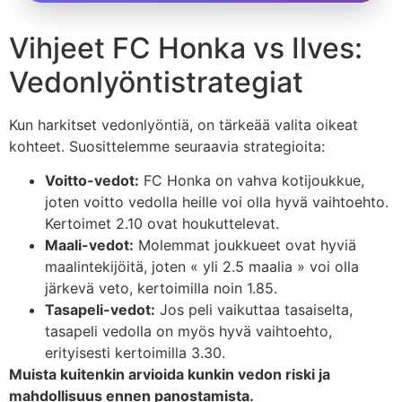
Vihjeet FC Honka vs Ilves:
Vedonlyöntistrategiat
Kun harkitset vedonlyöntiä, on tärkeää valita oikeat
kohteet. Suosittelemme seuraavia strategioita:
Voitto-vedot:
FC Honka on vahva kotijoukkue,
joten voitto vedolla heille voi olla hyvä vaihtoehto.
Kertoimet 2.10 ovat houkuttelevat.
Maali-vedot:
Molemmat joukkueet ovat hyviä
maalintekijöitä, joten « yli 2.5 maalia » voi olla
järkevä veto, kertoimilla noin 1.85.
Tasapeli-vedot:
Jos peli vaikuttaa tasaiselta,
tasapeli vedolla on myös hyvä vaihtoehto,
erityisesti kertoimilla 3.30.
Muista kuitenkin arvioida kunkin vedon riski ja
mahdollisuus ennen panostamista.