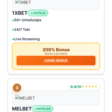
1XBET
JOHTAJA
50+ Urheilulajia
24/7 Tuki
Live Streaming
200% Bonus
EKSKLUSIIVINEN
HANKI BONUS
8.9/10
★★★★★
3
MELBET
ANTELIAS