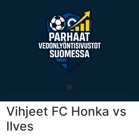
Vihjeet FC Honka vs
Ilves