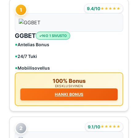
9.4/10
★★★★★
1
GGBET
N:O 1 SIVUSTO
Antelias Bonus
24/7 Tuki
Mobiilisovellus
100% Bonus
EKSKLUSIIVINEN
HANKI BONUS
9.1/10
★★★★★
2