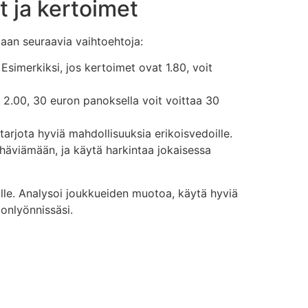
t ja kertoimet
maan seuraavia vaihtoehtoja:
simerkiksi, jos kertoimet ovat 1.80, voit
t 2.00, 30 euron panoksella voit voittaa 30
arjota hyviä mahdollisuuksia erikoisvedoille.
äviämään, ja käytä harkintaa jokaisessa
lle. Analysoi joukkueiden muotoa, käytä hyviä
donlyönnissäsi.