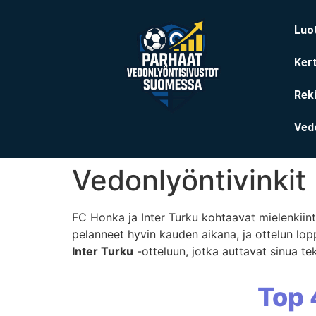
Luo
Ker
Reki
Ved
Vedonlyöntivinkit
FC Honka ja Inter Turku kohtaavat mielenkiint
pelanneet hyvin kauden aikana, ja ottelun lop
Inter Turku
-otteluun, jotka auttavat sinua 
Top 