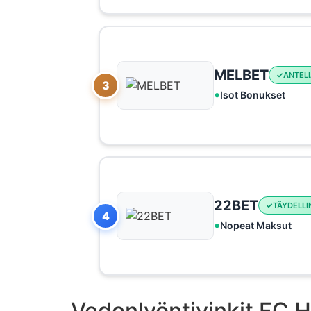
MELBET
ANTEL
3
Isot Bonukset
22BET
TÄYDELLI
4
Nopeat Maksut
Vedonlyöntivinkit FC H