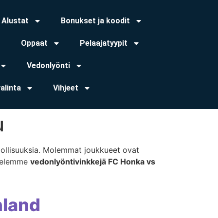
Alustat
Bonukset ja koodit
Oppaat
Pelaajatyypit
Vedonlyönti
valinta
Vihjeet
u
hdollisuuksia. Molemmat joukkueet ovat
ittelemme
vedonlyöntivinkkejä FC Honka vs
nland