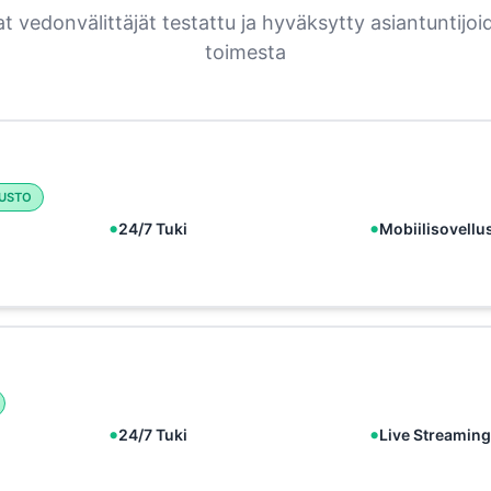
t vedonvälittäjät testattu ja hyväksytty asiantuntij
toimesta
VUSTO
24/7 Tuki
Mobiilisovellu
24/7 Tuki
Live Streamin