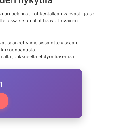
ka
on pelannut kotikentällään vahvasti, ja se
tteluissa se on ollut haavoittuvainen.
vat saaneet viimeisissä otteluissaan.
is kokoonpanosta.
alla joukkueella etulyöntiasemaa.
1