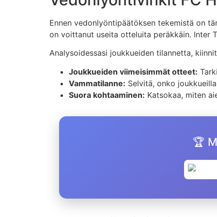
Ennen vedonlyöntipäätöksen tekemistä on tär
on voittanut useita otteluita peräkkäin. Inter
Analysoidessasi joukkueiden tilannetta, kiinni
Joukkueiden viimeisimmät otteet:
Tarki
Vammatilanne:
Selvitä, onko joukkueill
Suora kohtaaminen:
Katsokaa, miten ai
🏆 M