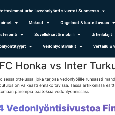
tettavimmat urheiluvedonlyönti sivustot Suomessa
toimet
Maksut
Ongelmat & luotettavuus
steröinti
Sovellukset & mobiili
Urheilulajit
onlyöntityypit
Vedonlyöntivinkit
Vertailu & 
 FC Honka vs Inter Turk
oisessa ottelussa, joka tarjoaa vedonlyöjille runsaasti ma
putulos on vaikeasti ennakoitavissa. Tässä artikkelissa es
tekemään parempia päätöksiä vedonlyönnissäsi.
4 Vedonlyöntisivustoa Fi