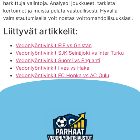
harkittuja valintoja. Analysoi joukkueet, tarkista
kertoimet ja muista pelata vastuullisesti. Hyvällä
valmistautumisella voit nostaa voittomahdollisuuksiasi.
Liittyvät artikkelit:
Vedonlyöntivinkit EIF vs Gnistan
Vedonlyöntivinkit SJK Seinäjoki vs Inter Turku
Vedonlyöntivinkit Suomi vs Englanti
Vedonlyöntivinkit Ilves vs Haka
Vedonlyöntivinkit FC Honka vs AC Oulu