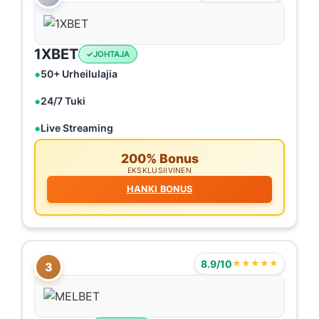
1XBET
JOHTAJA
50+ Urheilulajia
24/7 Tuki
Live Streaming
200% Bonus
EKSKLUSIIVINEN
HANKI BONUS
8.9/10
★★★★★
3