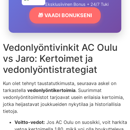
Eksklusiivinen Bonus + 24/7 Tuki
🎁 VAADI BONUKSENI
Vedonlyöntivinkit AC Oulu
vs Jaro: Kertoimet ja
vedonlyöntistrategiat
Kun olet tehnyt taustatutkimusta, seuraava askel on
tarkastella
vedonlyöntikertoimia
. Suurimmat
vedonlyöntitoimistot tarjoavat usein erilaisia kertoimia,
jotka heijastavat joukkueiden nykytilaa ja historiallisia
tietoja.
Voitto-vedot:
Jos AC Oulu on suosikki, voit harkita
vetoa kertoimella 1.80, mikä voi olla houkutteleva