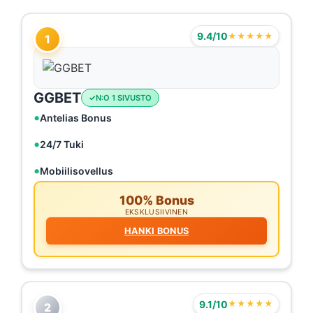
9.4/10
★★★★★
1
GGBET
N:O 1 SIVUSTO
Antelias Bonus
24/7 Tuki
Mobiilisovellus
100% Bonus
EKSKLUSIIVINEN
HANKI BONUS
9.1/10
★★★★★
2