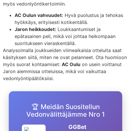
myös vedonlyöntikertoimiin.
AC Oulun vahvuudet:
Hyvä puolustus ja tehokas
hyökkäys, erityisesti kotikentällä.
Jaron heikkoudet:
Loukkaantumiset ja
epätasainen peli, mikä voi johtaa heikompaan
suoritukseen vieraskentällä.
Analysoimalla joukkueiden viimeaikaisia otteluita saat
käsityksen siitä, miten ne ovat pelanneet. Ota huomioon
myös suorat kohtaamiset:
AC Oulu
on usein voittanut
Jaron aiemmissa otteluissa, mikä voi vaikuttaa
vedonlyöntipäätöksiisi.
🏆 Meidän Suositellun
Vedonvälittäjämme Nro 1
GGBet