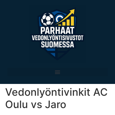
Vedonlyöntivinkit AC
Oulu vs Jaro