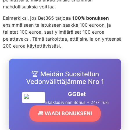
mahdollisuuksia voittaa.
Esimerkiksi, jos Bet365 tarjoaa
100% bonuksen
ensimmäiseen talletukseen saakka 100 euroon, ja
talletat 100 euroa, saat ylimääräiset 100 euroa
pelattavaksi. Tämä tarkoittaa, että sinulla on yhteensä
200 euroa käytettävissäsi.
🏆 Meidän Suositellun
Vedonvälittäjämme Nro 1
GGBet
Eksklusiivinen Bonus + 24/7 Tuki
🎁 VAADI BONUKSENI