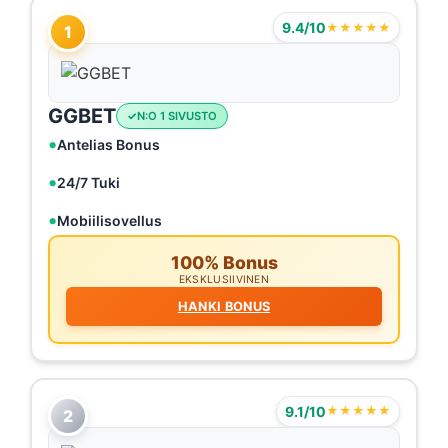
9.4/10
★★★★★
1
GGBET
N:O 1 SIVUSTO
Antelias Bonus
24/7 Tuki
Mobiilisovellus
100% Bonus
EKSKLUSIIVINEN
HANKI BONUS
9.1/10
★★★★★
2