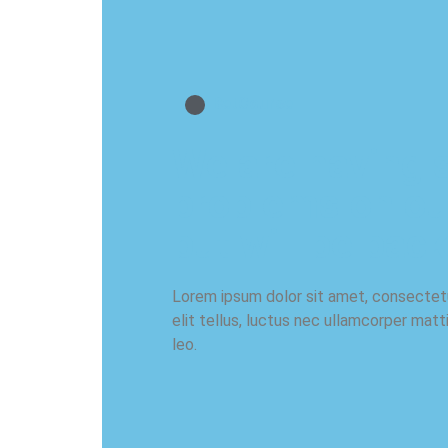
BetCourse
We are having
problems on our
but will be bac
Lorem ipsum dolor sit amet, consectetur
elit tellus, luctus nec ullamcorper matti
leo.