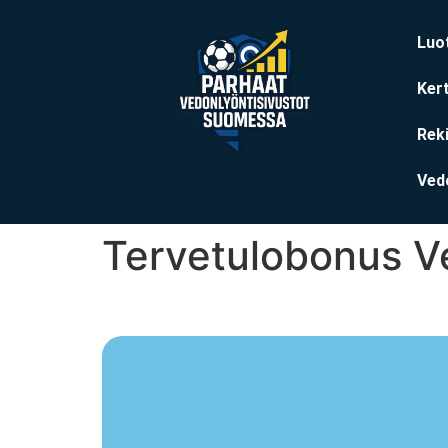
Luo
Ker
Reki
Ved
Tervetulobonus V