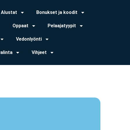
Alustat
Bonukset ja koodit
Oppaat
Pelaajatyypit
Vedonlyönti
valinta
Vihjeet