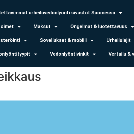
tettavimmat urheiluvedonlyönti sivustot Suomessa
toimet
Maksut
Ongelmat & luotettavuus
steröinti
Sovellukset & mobiili
Urheilulajit
onlyöntityypit
Vedonlyöntivinkit
Vertailu & 
eikkaus