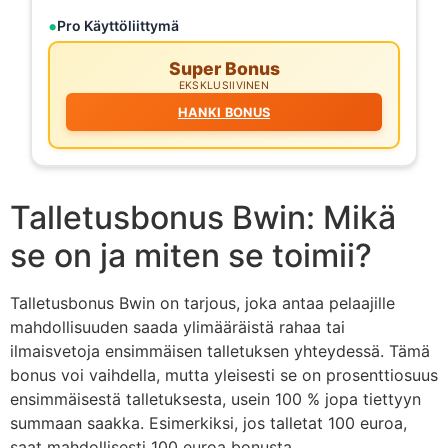
Pro Käyttöliittymä
Super Bonus
EKSKLUSIIVINEN
HANKI BONUS
Talletusbonus Bwin: Mikä
se on ja miten se toimii?
Talletusbonus Bwin on tarjous, joka antaa pelaajille
mahdollisuuden saada ylimääräistä rahaa tai
ilmaisvetoja ensimmäisen talletuksen yhteydessä. Tämä
bonus voi vaihdella, mutta yleisesti se on prosenttiosuus
ensimmäisestä talletuksesta, usein 100 % jopa tiettyyn
summaan saakka. Esimerkiksi, jos talletat 100 euroa,
saat mahdollisesti 100 euroa bonusta.