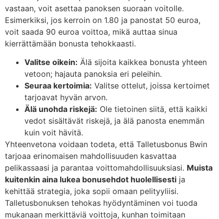
vastaan, voit asettaa panoksen suoraan voitolle.
Esimerkiksi, jos kerroin on 1.80 ja panostat 50 euroa,
voit saada 90 euroa voittoa, mikä auttaa sinua
kierrättämään bonusta tehokkaasti.
Valitse oikein:
Älä sijoita kaikkea bonusta yhteen
vetoon; hajauta panoksia eri peleihin.
Seuraa kertoimia:
Valitse ottelut, joissa kertoimet
tarjoavat hyvän arvon.
Älä unohda riskejä:
Ole tietoinen siitä, että kaikki
vedot sisältävät riskejä, ja älä panosta enemmän
kuin voit hävitä.
Yhteenvetona voidaan todeta, että Talletusbonus Bwin
tarjoaa erinomaisen mahdollisuuden kasvattaa
pelikassaasi ja parantaa voittomahdollisuuksiasi.
Muista
kuitenkin aina lukea bonusehdot huolellisesti
ja
kehittää strategia, joka sopii omaan pelityyliisi.
Talletusbonuksen tehokas hyödyntäminen voi tuoda
mukanaan merkittäviä voittoja, kunhan toimitaan