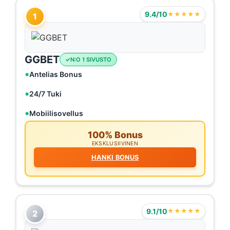
9.4/10
★★★★★
1
GGBET
N:O 1 SIVUSTO
Antelias Bonus
24/7 Tuki
Mobiilisovellus
100% Bonus
EKSKLUSIIVINEN
HANKI BONUS
9.1/10
★★★★★
2