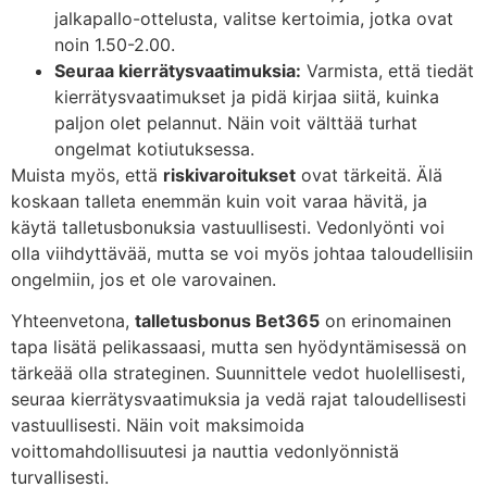
jalkapallo-ottelusta, valitse kertoimia, jotka ovat
noin 1.50-2.00.
Seuraa kierrätysvaatimuksia:
Varmista, että tiedät
kierrätysvaatimukset ja pidä kirjaa siitä, kuinka
paljon olet pelannut. Näin voit välttää turhat
ongelmat kotiutuksessa.
Muista myös, että
riskivaroitukset
ovat tärkeitä. Älä
koskaan talleta enemmän kuin voit varaa hävitä, ja
käytä talletusbonuksia vastuullisesti. Vedonlyönti voi
olla viihdyttävää, mutta se voi myös johtaa taloudellisiin
ongelmiin, jos et ole varovainen.
Yhteenvetona,
talletusbonus Bet365
on erinomainen
tapa lisätä pelikassaasi, mutta sen hyödyntämisessä on
tärkeää olla strateginen. Suunnittele vedot huolellisesti,
seuraa kierrätysvaatimuksia ja vedä rajat taloudellisesti
vastuullisesti. Näin voit maksimoida
voittomahdollisuutesi ja nauttia vedonlyönnistä
turvallisesti.