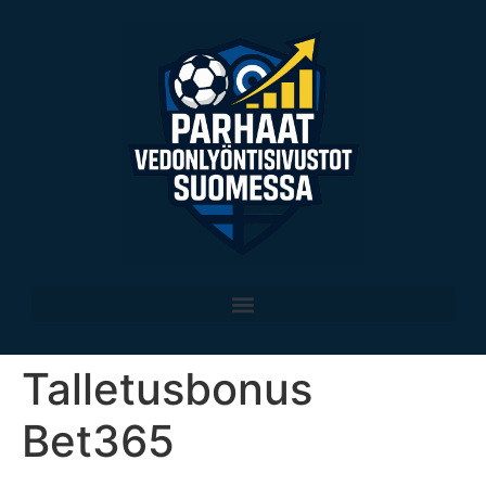
Talletusbonus
Bet365