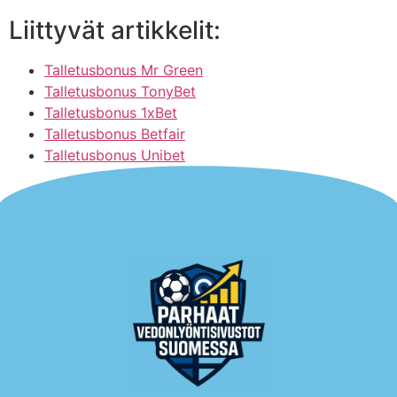
Liittyvät artikkelit:
Talletusbonus Mr Green
Talletusbonus TonyBet
Talletusbonus 1xBet
Talletusbonus Betfair
Talletusbonus Unibet