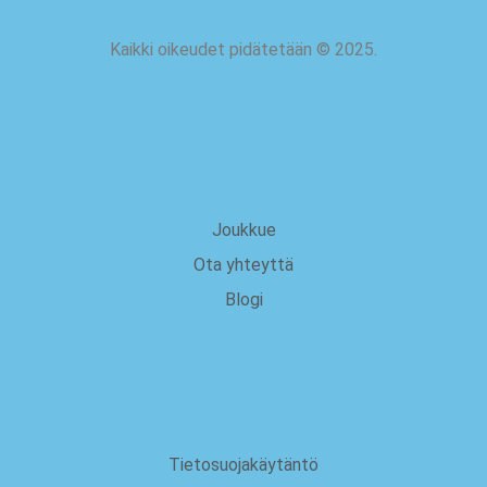
Kaikki oikeudet pidätetään
©
2025.
meistä
Joukkue
Ota yhteyttä
Blogi
Oikeudellinen
Tietosuojakäytäntö