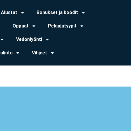
Alustat
Bonukset ja koodit
Oppaat
Pelaajatyypit
Vedonlyönti
valinta
Vihjeet