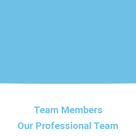
Team Members
Our Professional Team