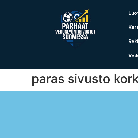
Luo
Ker
Reki
Ved
paras sivusto kork