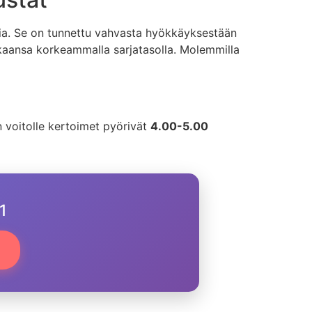
sia. Se on tunnettu vahvasta hyökkäyksestään
kkaansa korkeammalla sarjatasolla. Molemmilla
n voitolle kertoimet pyörivät
4.00-5.00
1