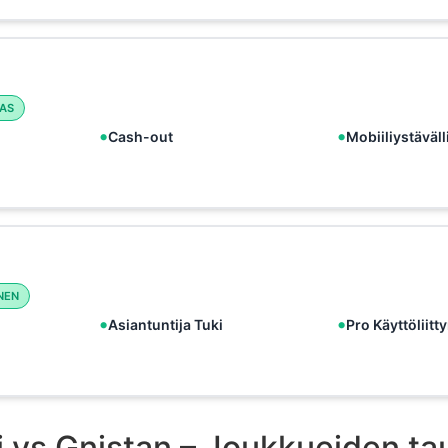
IAS
Cash-out
Mobiiliystäväl
NEN
Asiantuntija Tuki
Pro Käyttöliitt
 vs Gnistan – Joukkueiden ta