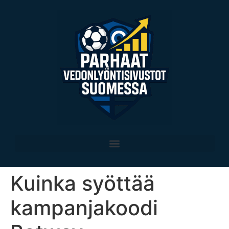
Kuinka syöttää
kampanjakoodi