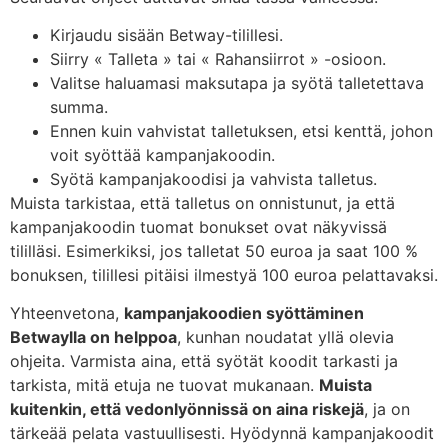
Kirjaudu sisään Betway-tilillesi.
Siirry « Talleta » tai « Rahansiirrot » -osioon.
Valitse haluamasi maksutapa ja syötä talletettava
summa.
Ennen kuin vahvistat talletuksen, etsi kenttä, johon
voit syöttää kampanjakoodin.
Syötä kampanjakoodisi ja vahvista talletus.
Muista tarkistaa, että talletus on onnistunut, ja että
kampanjakoodin tuomat bonukset ovat näkyvissä
tililläsi. Esimerkiksi, jos talletat 50 euroa ja saat 100 %
bonuksen, tilillesi pitäisi ilmestyä 100 euroa pelattavaksi.
Yhteenvetona,
kampanjakoodien syöttäminen
Betwaylla on helppoa
, kunhan noudatat yllä olevia
ohjeita. Varmista aina, että syötät koodit tarkasti ja
tarkista, mitä etuja ne tuovat mukanaan.
Muista
kuitenkin, että vedonlyönnissä on aina riskejä
, ja on
tärkeää pelata vastuullisesti. Hyödynnä kampanjakoodit