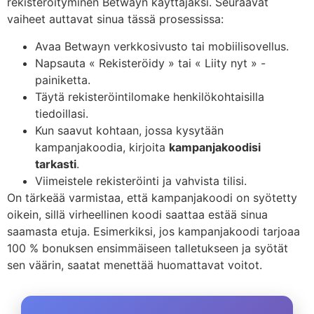
rekisteröityminen Betwayn käyttäjäksi. Seuraavat
vaiheet auttavat sinua tässä prosessissa:
Avaa Betwayn verkkosivusto tai mobiilisovellus.
Napsauta « Rekisteröidy » tai « Liity nyt » -
painiketta.
Täytä rekisteröintilomake henkilökohtaisilla
tiedoillasi.
Kun saavut kohtaan, jossa kysytään
kampanjakoodia, kirjoita
kampanjakoodisi
tarkasti
.
Viimeistele rekisteröinti ja vahvista tilisi.
On tärkeää varmistaa, että kampanjakoodi on syötetty
oikein, sillä virheellinen koodi saattaa estää sinua
saamasta etuja. Esimerkiksi, jos kampanjakoodi tarjoaa
100 % bonuksen ensimmäiseen talletukseen ja syötät
sen väärin, saatat menettää huomattavat voitot.