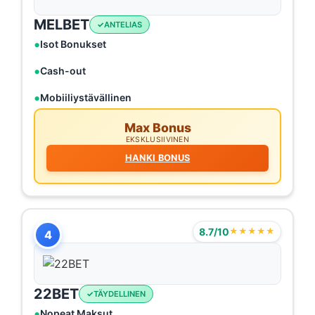
MELBET
ANTELIAS
Isot Bonukset
Cash-out
Mobiiliystävällinen
Max Bonus
EKSKLUSIIVINEN
HANKI BONUS
8.7/10
★★★★★
4
22BET
TÄYDELLINEN
Nopeat Maksut