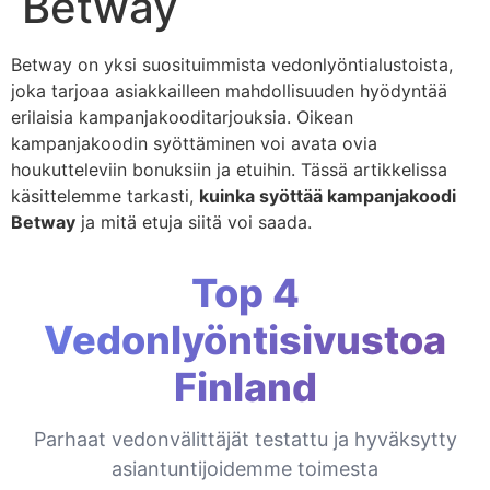
Betway
Betway on yksi suosituimmista vedonlyöntialustoista,
joka tarjoaa asiakkailleen mahdollisuuden hyödyntää
erilaisia kampanjakooditarjouksia. Oikean
kampanjakoodin syöttäminen voi avata ovia
houkutteleviin bonuksiin ja etuihin. Tässä artikkelissa
käsittelemme tarkasti,
kuinka syöttää kampanjakoodi
Betway
ja mitä etuja siitä voi saada.
Top 4
Vedonlyöntisivustoa
Finland
Parhaat vedonvälittäjät testattu ja hyväksytty
asiantuntijoidemme toimesta