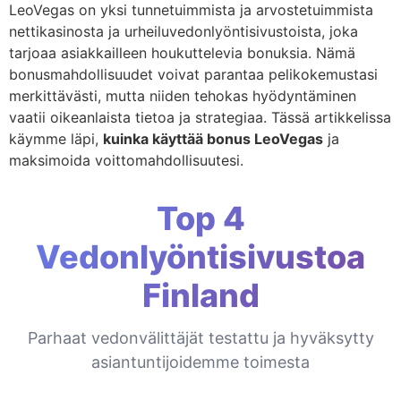
LeoVegas on yksi tunnetuimmista ja arvostetuimmista
nettikasinosta ja urheiluvedonlyöntisivustoista, joka
tarjoaa asiakkailleen houkuttelevia bonuksia. Nämä
bonusmahdollisuudet voivat parantaa pelikokemustasi
merkittävästi, mutta niiden tehokas hyödyntäminen
vaatii oikeanlaista tietoa ja strategiaa. Tässä artikkelissa
käymme läpi,
kuinka käyttää bonus LeoVegas
ja
maksimoida voittomahdollisuutesi.
Top 4
Vedonlyöntisivustoa
Finland
Parhaat vedonvälittäjät testattu ja hyväksytty
asiantuntijoidemme toimesta