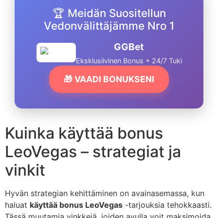
🏆 Meidän Suositellun
Vedonvälittäjämme Nro 1
GGBet
Eksklusiivinen Bonus + 24/7 Tuki
🎁 VAADI BONUKSENI
Kuinka käyttää bonus
LeoVegas – strategiat ja
vinkit
Hyvän strategian kehittäminen on avainasemassa, kun
haluat
käyttää bonus LeoVegas
-tarjouksia tehokkaasti.
Tässä muutamia vinkkejä, joiden avulla voit maksimoida