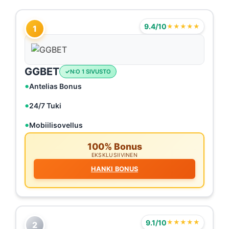
9.4/10
★★★★★
1
GGBET
N:O 1 SIVUSTO
Antelias Bonus
24/7 Tuki
Mobiilisovellus
100% Bonus
EKSKLUSIIVINEN
HANKI BONUS
9.1/10
★★★★★
2