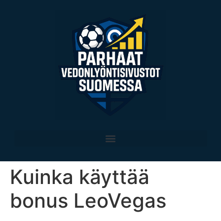
Kuinka käyttää
bonus LeoVegas