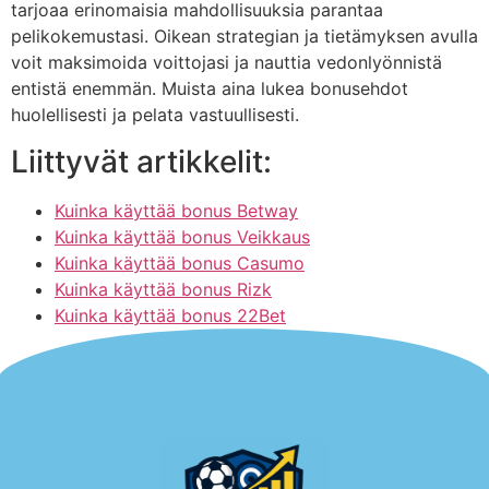
tarjoaa erinomaisia mahdollisuuksia parantaa
pelikokemustasi. Oikean strategian ja tietämyksen avulla
voit maksimoida voittojasi ja nauttia vedonlyönnistä
entistä enemmän. Muista aina lukea bonusehdot
huolellisesti ja pelata vastuullisesti.
Liittyvät artikkelit:
Kuinka käyttää bonus Betway
Kuinka käyttää bonus Veikkaus
Kuinka käyttää bonus Casumo
Kuinka käyttää bonus Rizk
Kuinka käyttää bonus 22Bet