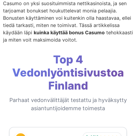
Casumo on yksi suosituimmista nettikasinoista, ja sen
tarjoamat bonukset houkuttelevat monia pelaajia.
Bonusten käyttäminen voi kuitenkin olla haastavaa, ellei
tiedä tarkasti, miten ne toimivat. Tässä artikkelissa
käydään läpi
kuinka käyttää bonus Casumo
tehokkaasti
ja miten voit maksimoida voitot.
Top 4
Vedonlyöntisivustoa
Finland
Parhaat vedonvälittäjät testattu ja hyväksytty
asiantuntijoidemme toimesta