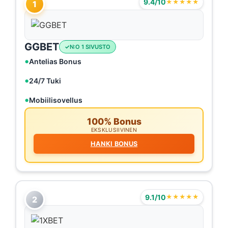
9.4/10
★★★★★
1
GGBET
N:O 1 SIVUSTO
Antelias Bonus
24/7 Tuki
Mobiilisovellus
100% Bonus
EKSKLUSIIVINEN
HANKI BONUS
9.1/10
★★★★★
2