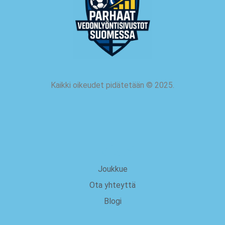
Kaikki oikeudet pidätetään
©
2025.
meistä
Joukkue
Ota yhteyttä
Blogi