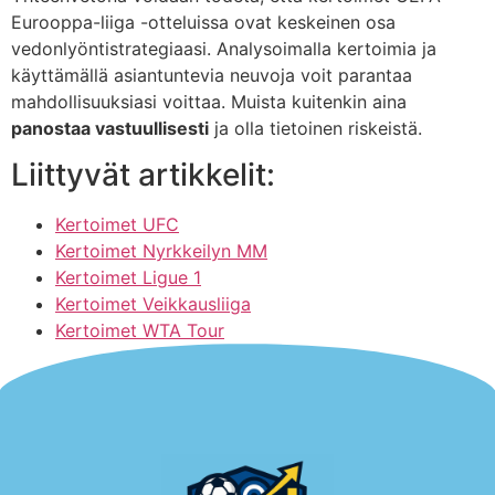
Eurooppa-liiga -otteluissa ovat keskeinen osa
vedonlyöntistrategiaasi. Analysoimalla kertoimia ja
käyttämällä asiantuntevia neuvoja voit parantaa
mahdollisuuksiasi voittaa. Muista kuitenkin aina
panostaa vastuullisesti
ja olla tietoinen riskeistä.
Liittyvät artikkelit:
Kertoimet UFC
Kertoimet Nyrkkeilyn MM
Kertoimet Ligue 1
Kertoimet Veikkausliiga
Kertoimet WTA Tour