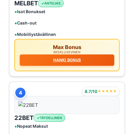
MELBET
ANTELIAS
Isot Bonukset
Cash-out
Mobiiliystävällinen
Max Bonus
EKSKLUSIIVINEN
HANKI BONUS
8.7/10
★★★★★
4
22BET
TÄYDELLINEN
Nopeat Maksut