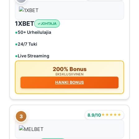
1XBET
JOHTAJA
50+ Urheilulajia
24/7 Tuki
Live Streaming
200% Bonus
EKSKLUSIIVINEN
HANKI BONUS
8.9/10
★★★★★
3