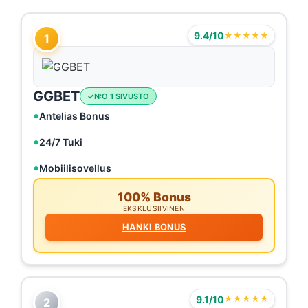
9.4/10
★★★★★
1
GGBET
N:O 1 SIVUSTO
Antelias Bonus
24/7 Tuki
Mobiilisovellus
100% Bonus
EKSKLUSIIVINEN
HANKI BONUS
9.1/10
★★★★★
2