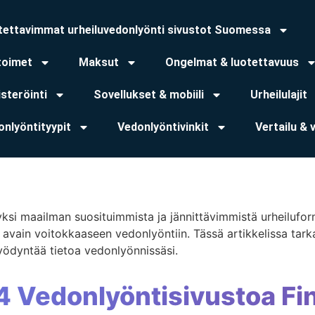
tettavimmat urheiluvedonlyönti sivustot Suomessa
toimet
Maksut
Ongelmat & luotettavuus
steröinti
Sovellukset & mobiili
Urheilulajit
onlyöntityypit
Vedonlyöntivinkit
Vertailu & 
yksi maailman suosituimmista ja jännittävimmistä urheilufor
 avain voitokkaaseen vedonlyöntiin. Tässä artikkelissa tar
 hyödyntää tietoa vedonlyönnissäsi.
4 Vedonlyöntisivustoa Fi