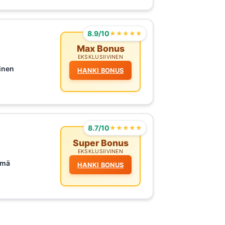
8.9/10
★★★★★
Max Bonus
EKSKLUSIIVINEN
linen
HANKI BONUS
8.7/10
★★★★★
Super Bonus
EKSKLUSIIVINEN
ymä
HANKI BONUS