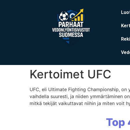
Luo
Ker
Reki
Ved
Kertoimet UFC
UFC, eli Ultimate Fighting Championship, on 
vaihdella suuresti, ja niiden ymmärtäminen on
mitkä tekijät vaikuttavat niihin ja miten voit
Top 