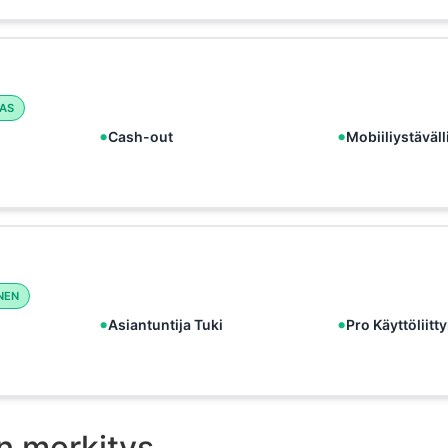
IAS
Cash-out
Mobiiliystäväl
NEN
Asiantuntija Tuki
Pro Käyttöliitt
n merkitys