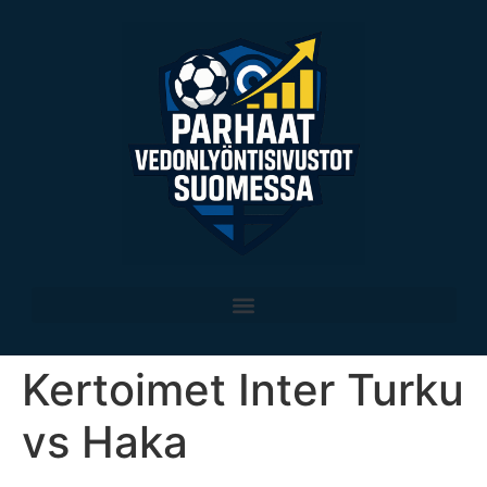
Kertoimet Inter Turku
vs Haka