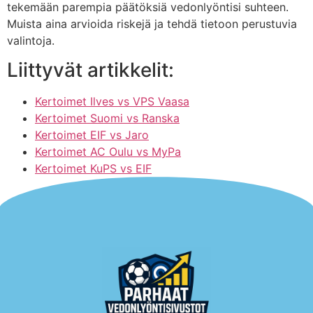
tekemään parempia päätöksiä vedonlyöntisi suhteen.
Muista aina arvioida riskejä ja tehdä tietoon perustuvia
valintoja.
Liittyvät artikkelit:
Kertoimet Ilves vs VPS Vaasa
Kertoimet Suomi vs Ranska
Kertoimet EIF vs Jaro
Kertoimet AC Oulu vs MyPa
Kertoimet KuPS vs EIF