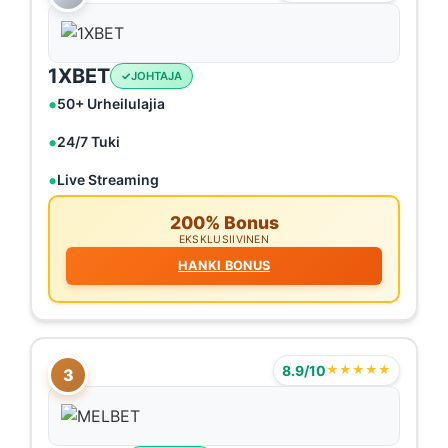
1XBET
JOHTAJA
50+ Urheilulajia
24/7 Tuki
Live Streaming
200% Bonus
EKSKLUSIIVINEN
HANKI BONUS
8.9/10
★★★★★
3