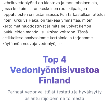
Urheiluvedonlyönti on kiehtova ja monitahoinen ala,
jossa kertoimilla on keskeinen rooli kilpailujen
lopputulosten ennustamisessa. Kun tarkastellaan ottelua
Inter Turku vs Haka, on tärkeää ymmärtää, miten
kertoimet muodostuvat ja mitä ne voivat kertoa
joukkueiden mahdollisuuksista voittoon. Tässä
artikkelissa analysoimme kertoimia ja tarjoamme
käytännön neuvoja vedonlyöjille.
Top 4
Vedonlyöntisivustoa
Finland
Parhaat vedonvälittäjät testattu ja hyväksytty
asiantuntijoidemme toimesta