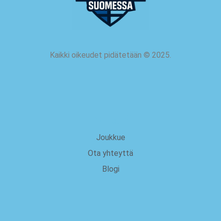
Kaikki oikeudet pidätetään
©
2025.
meistä
Joukkue
Ota yhteyttä
Blogi