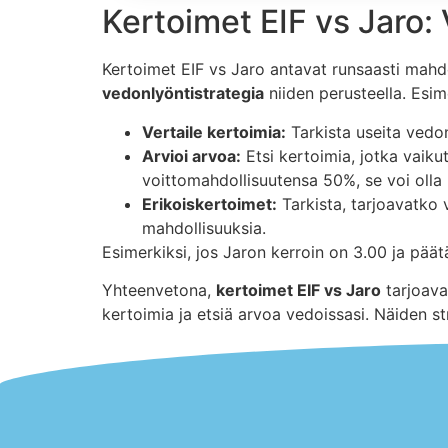
Kertoimet EIF vs Jaro:
Kertoimet EIF vs Jaro antavat runsaasti mahdol
vedonlyöntistrategia
niiden perusteella. Esim
Vertaile kertoimia:
Tarkista useita vedonl
Arvioi arvoa:
Etsi kertoimia, jotka vaikut
voittomahdollisuutensa 50%, se voi olla 
Erikoiskertoimet:
Tarkista, tarjoavatko 
mahdollisuuksia.
Esimerkiksi, jos Jaron kerroin on 3.00 ja päät
Yhteenvetona,
kertoimet EIF vs Jaro
tarjoavat
kertoimia ja etsiä arvoa vedoissasi. Näiden s