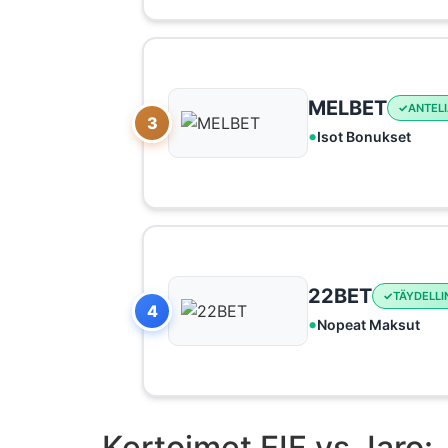
MELBET
ANTEL
3
Isot Bonukset
22BET
TÄYDELLI
4
Nopeat Maksut
Kertoimet EIF vs Jaro: