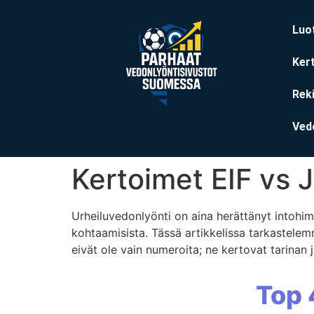
Luo
Ker
Reki
Ved
Kertoimet EIF vs 
Urheiluvedonlyönti on aina herättänyt intohimoa
kohtaamisista. Tässä artikkelissa tarkastel
eivät ole vain numeroita; ne kertovat tarinan
Top 