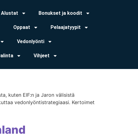
Alustat
Bonukset ja koodit
Oppaat
Pelaajatyypit
Vedonlyönti
valinta
Vihjeet
a, kuten EIF:n ja Jaron välisistä
ikuttaa vedonlyöntistrategiaasi. Kertoimet
nland