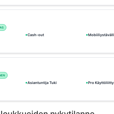
IAS
Cash-out
Mobiiliystäväl
NEN
Asiantuntija Tuki
Pro Käyttöliitt
 Joukkueiden nykytilanne