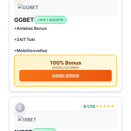
GGBET
N:O 1 SIVUSTO
Antelias Bonus
24/7 Tuki
Mobiilisovellus
100% Bonus
EKSKLUSIIVINEN
HANKI BONUS
9.1/10
★★★★★
2