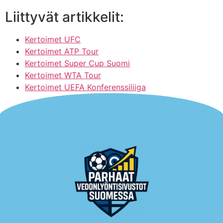
Liittyvät artikkelit:
Kertoimet UFC
Kertoimet ATP Tour
Kertoimet Super Cup Suomi
Kertoimet WTA Tour
Kertoimet UEFA Konferenssiliiga