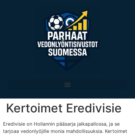
Kertoimet Eredivisie
Eredivisie on Hollannin pääsarja jalkapallossa, ja se
tarjoaa vedonlyöjille monia mahdollisuuksia. Kertoimet