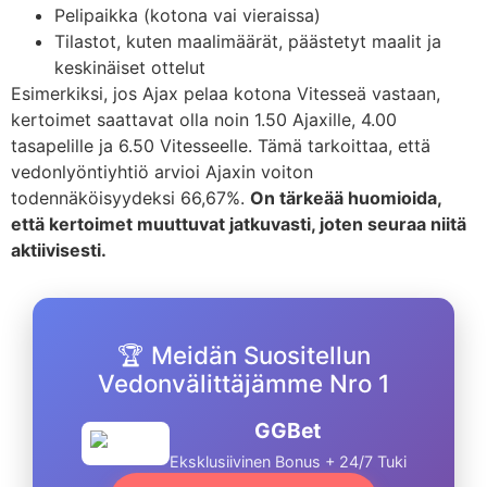
Pelipaikka (kotona vai vieraissa)
Tilastot, kuten maalimäärät, päästetyt maalit ja
keskinäiset ottelut
Esimerkiksi, jos Ajax pelaa kotona Vitesseä vastaan,
kertoimet saattavat olla noin 1.50 Ajaxille, 4.00
tasapelille ja 6.50 Vitesseelle. Tämä tarkoittaa, että
vedonlyöntiyhtiö arvioi Ajaxin voiton
todennäköisyydeksi 66,67%.
On tärkeää huomioida,
että kertoimet muuttuvat jatkuvasti, joten seuraa niitä
aktiivisesti.
🏆 Meidän Suositellun
Vedonvälittäjämme Nro 1
GGBet
Eksklusiivinen Bonus + 24/7 Tuki