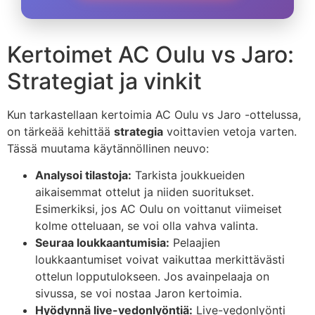
Kertoimet AC Oulu vs Jaro:
Strategiat ja vinkit
Kun tarkastellaan kertoimia AC Oulu vs Jaro -ottelussa,
on tärkeää kehittää
strategia
voittavien vetoja varten.
Tässä muutama käytännöllinen neuvo:
Analysoi tilastoja:
Tarkista joukkueiden
aikaisemmat ottelut ja niiden suoritukset.
Esimerkiksi, jos AC Oulu on voittanut viimeiset
kolme otteluaan, se voi olla vahva valinta.
Seuraa loukkaantumisia:
Pelaajien
loukkaantumiset voivat vaikuttaa merkittävästi
ottelun lopputulokseen. Jos avainpelaaja on
sivussa, se voi nostaa Jaron kertoimia.
Hyödynnä live-vedonlyöntiä:
Live-vedonlyönti