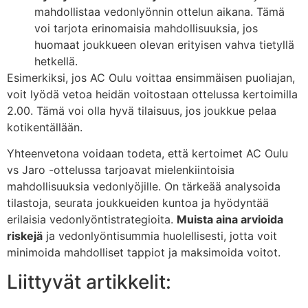
mahdollistaa vedonlyönnin ottelun aikana. Tämä
voi tarjota erinomaisia mahdollisuuksia, jos
huomaat joukkueen olevan erityisen vahva tietyllä
hetkellä.
Esimerkiksi, jos AC Oulu voittaa ensimmäisen puoliajan,
voit lyödä vetoa heidän voitostaan ottelussa kertoimilla
2.00. Tämä voi olla hyvä tilaisuus, jos joukkue pelaa
kotikentällään.
Yhteenvetona voidaan todeta, että kertoimet AC Oulu
vs Jaro -ottelussa tarjoavat mielenkiintoisia
mahdollisuuksia vedonlyöjille. On tärkeää analysoida
tilastoja, seurata joukkueiden kuntoa ja hyödyntää
erilaisia vedonlyöntistrategioita.
Muista aina arvioida
riskejä
ja vedonlyöntisummia huolellisesti, jotta voit
minimoida mahdolliset tappiot ja maksimoida voitot.
Liittyvät artikkelit: