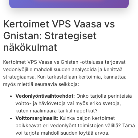
Kertoimet VPS Vaasa vs
Gnistan: Strategiset
näkökulmat
Kertoimet VPS Vaasa vs Gnistan -ottelussa tarjoavat
vedonlyöjille mahdollisuuden analysoida ja kehittää
strategiaansa. Kun tarkastellaan kertoimia, kannattaa
myös miettiä seuraavia seikkoja:
Vedonlyöntivaihtoehdot:
Onko tarjolla perinteisiä
voitto- ja häviövetoja vai myös erikoisvetoja,
kuten maalimäärä tai kulmapotkut?
Voittomarginaalit:
Kuinka paljon kertoimet
poikkeavat eri vedonlyöntitoimistojen välillä? Tämä
voi tarjota mahdollisuuden löytää arvoa.