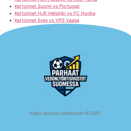
Kertoimet Suomi vs Portugali
Kertoimet HJK Helsinki vs FC Honka
Kertoimet Ilves vs VPS Vaasa
Kaikki oikeudet pidätetään
©
2025.