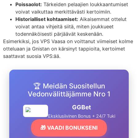
Poissaolot:
Tärkeiden pelaajien loukkaantumiset
voivat vaikuttaa merkittävästi kertoimiin.
Historialliset kohtaamiset:
Aikaisemmat ottelut
voivat antaa vihjeitä siitä, miten joukkueet
todennäköisesti pärjäävät keskenään.
Esimerkiksi, jos VPS Vaasa on voittanut viimeiset kolme
otteluaan ja Gnistan on kärsinyt tappioita, kertoimet
saattavat suosia VPS:ää.
🏆 Meidän Suositellun
Vedonvälittäjämme Nro 1
GGBet
Eksklusiivinen Bonus + 24/7 Tuki
🎁 VAADI BONUKSENI