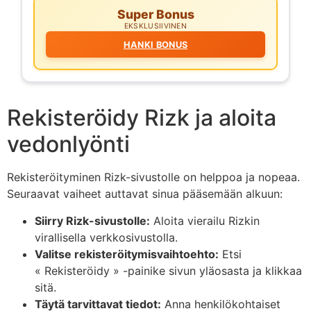
Super Bonus
EKSKLUSIIVINEN
HANKI BONUS
Rekisteröidy Rizk ja aloita
vedonlyönti
Rekisteröityminen Rizk-sivustolle on helppoa ja nopeaa.
Seuraavat vaiheet auttavat sinua pääsemään alkuun:
Siirry Rizk-sivustolle:
Aloita vierailu Rizkin
virallisella verkkosivustolla.
Valitse rekisteröitymisvaihtoehto:
Etsi
« Rekisteröidy » -painike sivun yläosasta ja klikkaa
sitä.
Täytä tarvittavat tiedot:
Anna henkilökohtaiset