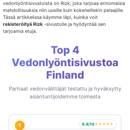
vedonlyöntisivustoista on Rizk, joka tarjoaa erinomaisia
mahdollisuuksia niin uusille kuin kokeneillekin pelaajille.
Tässä artikkelissa käymme läpi, kuinka voit
rekisteröityä Rizk
-sivustolle ja hyödyntää sen
tarjoamia etuja.
Top 4
Vedonlyöntisivustoa
Finland
Parhaat vedonvälittäjät testattu ja hyväksytty
asiantuntijoidemme toimesta
9.4/10
★★★★★
1