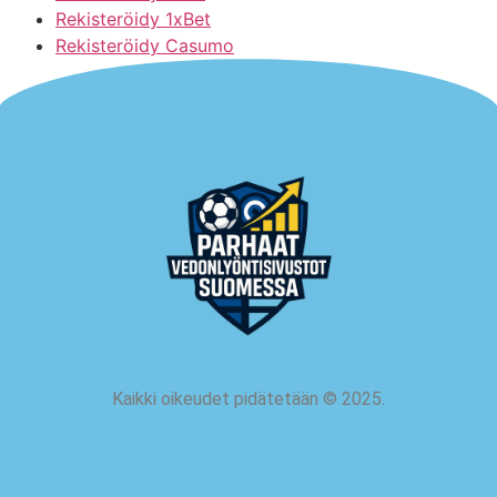
Rekisteröidy 1xBet
Rekisteröidy Casumo
Kaikki oikeudet pidätetään
©
2025.