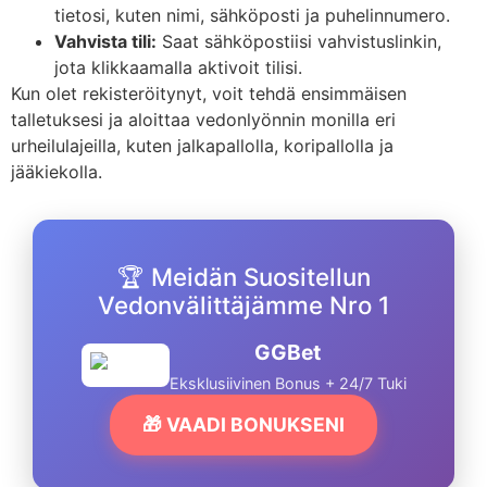
tietosi, kuten nimi, sähköposti ja puhelinnumero.
Vahvista tili:
Saat sähköpostiisi vahvistuslinkin,
jota klikkaamalla aktivoit tilisi.
Kun olet rekisteröitynyt, voit tehdä ensimmäisen
talletuksesi ja aloittaa vedonlyönnin monilla eri
urheilulajeilla, kuten jalkapallolla, koripallolla ja
jääkiekolla.
🏆 Meidän Suositellun
Vedonvälittäjämme Nro 1
GGBet
Eksklusiivinen Bonus + 24/7 Tuki
🎁 VAADI BONUKSENI