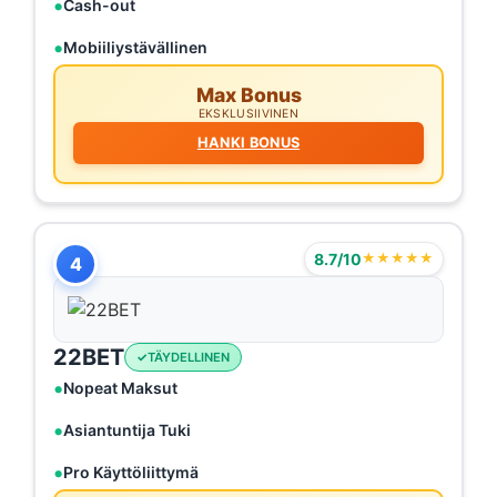
Cash-out
Mobiiliystävällinen
Max Bonus
EKSKLUSIIVINEN
HANKI BONUS
8.7/10
★★★★★
4
22BET
TÄYDELLINEN
Nopeat Maksut
Asiantuntija Tuki
Pro Käyttöliittymä