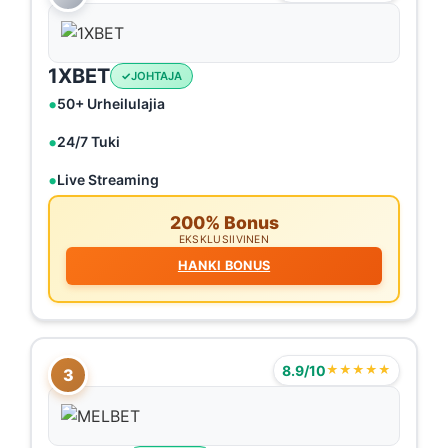
1XBET
JOHTAJA
50+ Urheilulajia
24/7 Tuki
Live Streaming
200% Bonus
EKSKLUSIIVINEN
HANKI BONUS
8.9/10
★★★★★
3