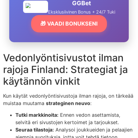
GGBet
Eksklusiivinen Bonus + 24/7 Tuki
🎁 VAADI BONUKSENI
Vedonlyöntisivustot ilman
rajoja Finland: Strategiat ja
käytännön vinkit
Kun käytät vedonlyöntisivustoja ilman rajoja, on tärkeää
muistaa muutama
strateginen neuvo
:
Tutki markkinoita:
Ennen vedon asettamista,
selvitä eri sivustojen kertoimet ja tarjoukset.
Seuraa tilastoja:
Analysoi joukkueiden ja pelaajien
aiempia suorituksia, jotta voit tehdä tietoon