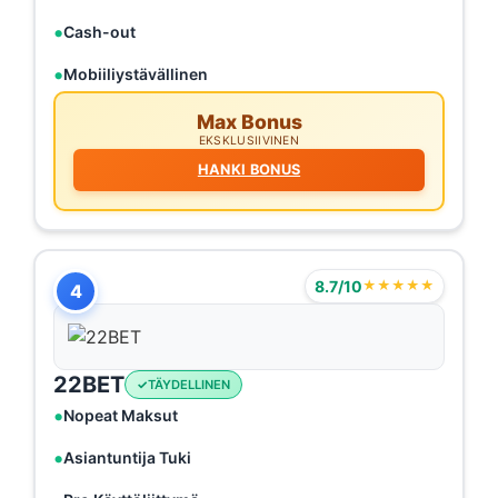
Cash-out
Mobiiliystävällinen
Max Bonus
EKSKLUSIIVINEN
HANKI BONUS
8.7/10
★★★★★
4
22BET
TÄYDELLINEN
Nopeat Maksut
Asiantuntija Tuki