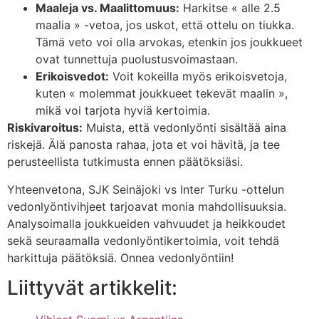
Maaleja vs. Maalittomuus:
Harkitse « alle 2.5
maalia » -vetoa, jos uskot, että ottelu on tiukka.
Tämä veto voi olla arvokas, etenkin jos joukkueet
ovat tunnettuja puolustusvoimastaan.
Erikoisvedot:
Voit kokeilla myös erikoisvetoja,
kuten « molemmat joukkueet tekevät maalin »,
mikä voi tarjota hyviä kertoimia.
Riskivaroitus:
Muista, että vedonlyönti sisältää aina
riskejä. Älä panosta rahaa, jota et voi hävitä, ja tee
perusteellista tutkimusta ennen päätöksiäsi.
Yhteenvetona, SJK Seinäjoki vs Inter Turku -ottelun
vedonlyöntivihjeet tarjoavat monia mahdollisuuksia.
Analysoimalla joukkueiden vahvuudet ja heikkoudet
sekä seuraamalla vedonlyöntikertoimia, voit tehdä
harkittuja päätöksiä. Onnea vedonlyöntiin!
Liittyvät artikkelit: