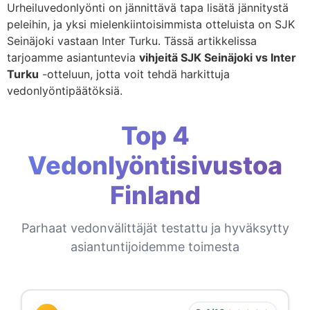
Urheiluvedonlyönti on jännittävä tapa lisätä jännitystä
peleihin, ja yksi mielenkiintoisimmista otteluista on SJK
Seinäjoki vastaan Inter Turku. Tässä artikkelissa
tarjoamme asiantuntevia
vihjeitä SJK Seinäjoki vs Inter
Turku
-otteluun, jotta voit tehdä harkittuja
vedonlyöntipäätöksiä.
Top 4
Vedonlyöntisivustoa
Finland
Parhaat vedonvälittäjät testattu ja hyväksytty
asiantuntijoidemme toimesta