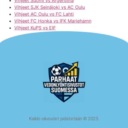
Vihjeet Suomi vs Argentiina
Vihjeet SJK Seinäjoki vs AC Oulu
Vihjeet AC Oulu vs FC Lahti
Vihjeet FC Honka vs IFK Mariehamn
Vihjeet KuPS vs EIF
Kaikki oikeudet pidätetään
©
2025.