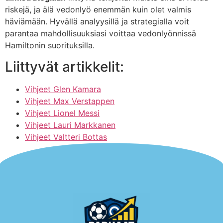
riskejä, ja älä vedonlyö enemmän kuin olet valmis
häviämään. Hyvällä analyysillä ja strategialla voit
parantaa mahdollisuuksiasi voittaa vedonlyönnissä
Hamiltonin suorituksilla.
Liittyvät artikkelit:
Vihjeet Glen Kamara
Vihjeet Max Verstappen
Vihjeet Lionel Messi
Vihjeet Lauri Markkanen
Vihjeet Valtteri Bottas