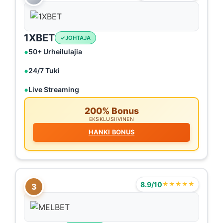
1XBET
JOHTAJA
50+ Urheilulajia
24/7 Tuki
Live Streaming
200% Bonus
EKSKLUSIIVINEN
HANKI BONUS
8.9/10
★★★★★
3