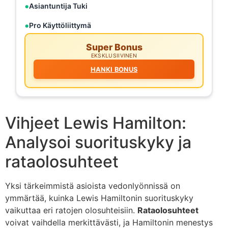
Asiantuntija Tuki
Pro Käyttöliittymä
Super Bonus
EKSKLUSIIVINEN
HANKI BONUS
Vihjeet Lewis Hamilton:
Analysoi suorituskyky ja
rataolosuhteet
Yksi tärkeimmistä asioista vedonlyönnissä on
ymmärtää, kuinka Lewis Hamiltonin suorituskyky
vaikuttaa eri ratojen olosuhteisiin.
Rataolosuhteet
voivat vaihdella merkittävästi, ja Hamiltonin menestys