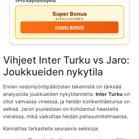
Pro Käyttöliittymä
Super Bonus
EKSKLUSIIVINEN
HANKI BONUS
Vihjeet Inter Turku vs Jaro:
Joukkueiden nykytila
Ennen vedonlyöntipäätösten tekemistä on tärkeää
analysoida joukkueiden nykytilannetta.
Inter Turku
on
ollut vahvassa vireessä, ja heidän kotikenttäetunsa on
selkeä. Jaron puolestaan on kohdannut haasteita
vieraissa, mikä vaikuttaa heidän pelisuunnitelmaansa.
Kannattaa tarkastella seuraavia seikkoja: