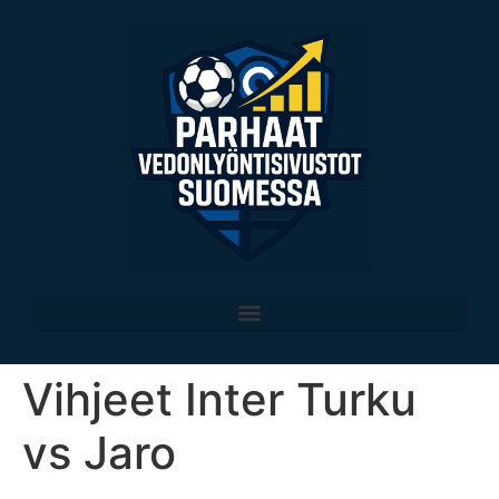
Vihjeet Inter Turku
vs Jaro