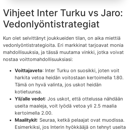
Vihjeet Inter Turku vs Jaro:
Vedonlyöntistrategiat
Kun olet selvittänyt joukkueiden tilan, on aika miettiä
vedonlyöntistrategioita. Eri markkinat tarjoavat monia
mahdollisuuksia, ja tässä muutama vinkki, jotka voivat
nostaa voittomahdollisuuksiasi:
Voittajaveto
: Inter Turku on suosikki, joten voit
harkita vetoa heidän voitostaan kertoimella 1.80.
Tämä on hyvä valinta, jos uskot heidän
kotietuunsa.
Yli/alle vedot
: Jos uskot, että ottelussa nähdään
useita maaleja, voit lyödä vetoa yli 2.5 maalia
kertoimella 2.00.
Maalitykit
: Seuraa, ketkä pelaajat ovat muodissa.
Esimerkiksi, jos Interin hyökkääjä on tehnyt useita