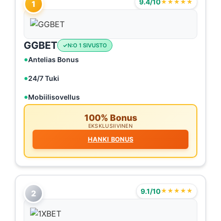
9.4/10
★★★★★
1
GGBET
N:O 1 SIVUSTO
Antelias Bonus
24/7 Tuki
Mobiilisovellus
100% Bonus
EKSKLUSIIVINEN
HANKI BONUS
9.1/10
★★★★★
2