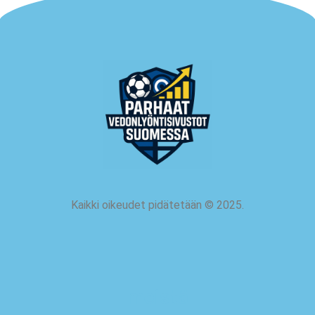
Kaikki oikeudet pidätetään
©
2025.
meistä