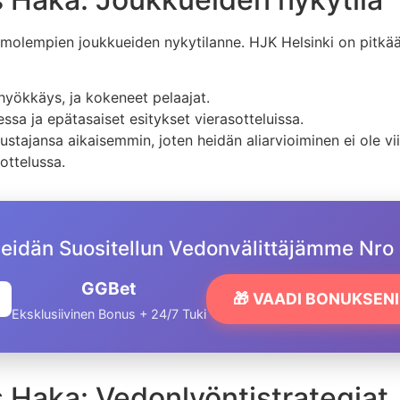
olempien joukkueiden nykytilanne. HJK Helsinki on pitkään 
hyökkäys, ja kokeneet pelaajat.
sa ja epätasaiset esitykset vierasotteluissa.
tajansa aikaisemmin, joten heidän aliarvioiminen ei ole vii
ottelussa.
eidän Suositellun Vedonvälittäjämme Nro 
GGBet
🎁 VAADI BONUKSENI
Eksklusiivinen Bonus + 24/7 Tuki
s Haka: Vedonlyöntistrategiat