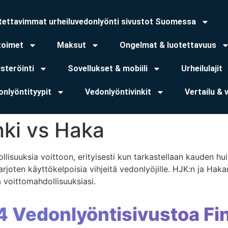
tettavimmat urheiluvedonlyönti sivustot Suomessa
toimet
Maksut
Ongelmat & luotettavuus
steröinti
Sovellukset & mobiili
Urheilulajit
onlyöntityypit
Vedonlyöntivinkit
Vertailu & 
nki vs Haka
llisuuksia voittoon, erityisesti kun tarkastellaan kauden h
rjoten käyttökelpoisia vihjeitä vedonlyöjille. HJK:n ja Hakan
a voittomahdollisuuksiasi.
4 Vedonlyöntisivustoa Fi