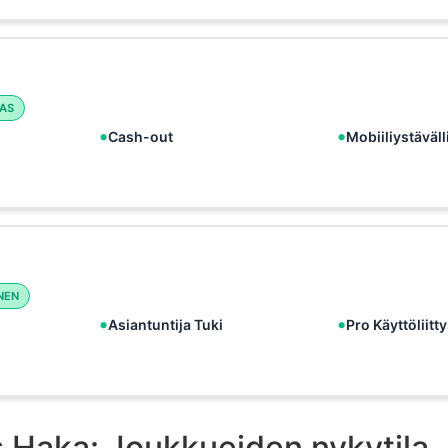
IAS
Cash-out
Mobiiliystäväl
NEN
Asiantuntija Tuki
Pro Käyttöliitt
s Haka: Joukkueiden nykytila