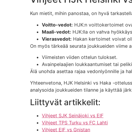
Kun mietit, mihin panostaa, on hyvä tarkastel
Voitto-vedot:
HJK:n voittokertoimet ova
Maali-vedot:
HJK:lla on vahva hyökkäys, 
Vierasvedot:
Hakan kertoimet voivat oll
On myös tärkeää seurata joukkueiden viime aik
Viimeisten viiden ottelun tulokset.
Avainpelaajien loukkaantumiset tai peliki
Älä unohda asettaa rajaa vedonlyönnille ja halli
Yhteenvetona, HJK Helsinki vs Haka -ottelussa 
analysoida joukkueiden tilanne ja käyttää jär
Liittyvät artikkelit:
Vihjeet SJK Seinäjoki vs EIF
Vihjeet TPS Turku vs FC Lahti
Vihjeet EIF vs Gnistan