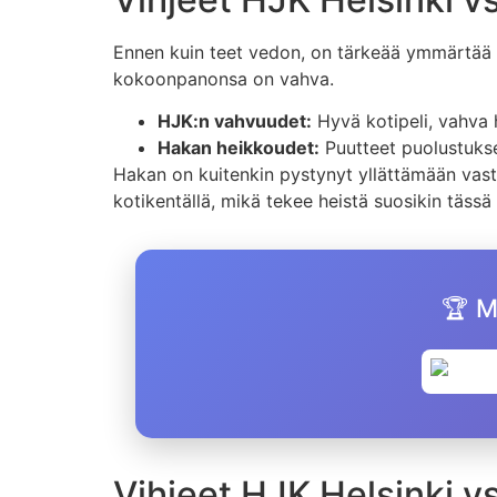
Ennen kuin teet vedon, on tärkeää ymmärtää m
kokoonpanonsa on vahva.
HJK:n vahvuudet:
Hyvä kotipeli, vahva 
Hakan heikkoudet:
Puutteet puolustukses
Hakan on kuitenkin pystynyt yllättämään vastus
kotikentällä, mikä tekee heistä suosikin tässä 
🏆 M
Vihjeet HJK Helsinki v