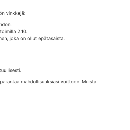
ön vinkkejä:
ehdon.
oimilla 2.10.
n, joka on ollut epätasaista.
uullisesti.
t parantaa mahdollisuuksiasi voittoon. Muista