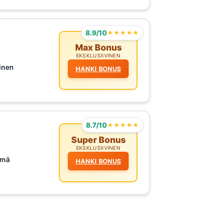
8.9/10
★★★★★
Max Bonus
EKSKLUSIIVINEN
linen
HANKI BONUS
8.7/10
★★★★★
Super Bonus
EKSKLUSIIVINEN
ymä
HANKI BONUS