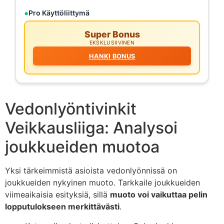
Pro Käyttöliittymä
Super Bonus
EKSKLUSIIVINEN
HANKI BONUS
Vedonlyöntivinkit
Veikkausliiga: Analysoi
joukkueiden muotoa
Yksi tärkeimmistä asioista vedonlyönnissä on
joukkueiden nykyinen muoto. Tarkkaile joukkueiden
viimeaikaisia esityksiä, sillä
muoto voi vaikuttaa pelin
lopputulokseen merkittävästi
.