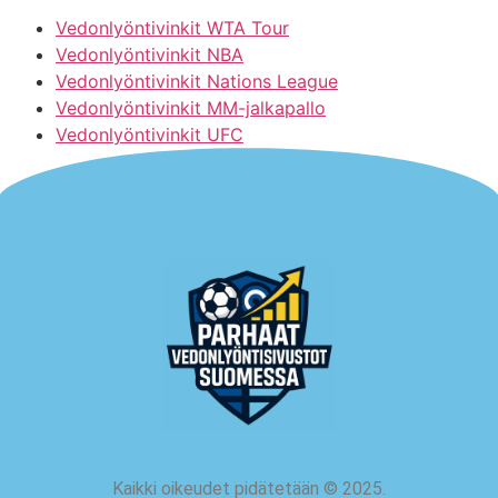
Vedonlyöntivinkit WTA Tour
Vedonlyöntivinkit NBA
Vedonlyöntivinkit Nations League
Vedonlyöntivinkit MM-jalkapallo
Vedonlyöntivinkit UFC
Kaikki oikeudet pidätetään
©
2025.