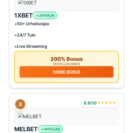
1XBET
JOHTAJA
50+ Urheilulajia
24/7 Tuki
Live Streaming
200% Bonus
EKSKLUSIIVINEN
HANKI BONUS
8.9/10
★★★★★
3
MELBET
ANTELIAS