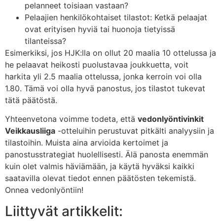
pelanneet toisiaan vastaan?
Pelaajien henkilökohtaiset tilastot: Ketkä pelaajat
ovat erityisen hyviä tai huonoja tietyissä
tilanteissa?
Esimerkiksi, jos HJK:lla on ollut 20 maalia 10 ottelussa ja
he pelaavat heikosti puolustavaa joukkuetta, voit
harkita yli 2.5 maalia ottelussa, jonka kerroin voi olla
1.80. Tämä voi olla hyvä panostus, jos tilastot tukevat
tätä päätöstä.
Yhteenvetona voimme todeta, että
vedonlyöntivinkit
Veikkausliiga
-otteluihin perustuvat pitkälti analyysiin ja
tilastoihin. Muista aina arvioida kertoimet ja
panostusstrategiat huolellisesti. Älä panosta enemmän
kuin olet valmis häviämään, ja käytä hyväksi kaikki
saatavilla olevat tiedot ennen päätösten tekemistä.
Onnea vedonlyöntiin!
Liittyvät artikkelit: