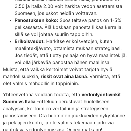
3.50 ja Italia 2.00 voit harkita vedon asettamista
Suomeen, jos uskot heidän voittavan.
Panostuksen koko:
Suositeltava panos on 1-5%
pelikassasta. Älä koskaan panosta liikaa kerralla,
sillä se voi johtaa suuriin tappioihin.
Erikoisvedot:
Harkitse erikoisvetojen, kuten
maalintekijäveto, ottamista mukaan strategiaasi.
Jos tiedät, että tietty pelaaja on hyvä maalintekijä,
voi olla järkevää panostaa hänen maaliinsa.
Muista, että vaikka kertoimet voivat tarjota hyviä
mahdollisuuksia,
riskit ovat aina läsnä
. Varmista, että
olet valmis mahdollisiin tappioihin.
Yhteenvetona voidaan todeta, että
vedonlyöntivinkit
Suomi vs Italia
-otteluun perustuvat huolelliseen
analyysiin, kertoimien vertailuun ja strategiseen
panostamiseen. Ota huomioon joukkueiden nykytilanne
ja pelaajien kunto, ja ole valmis tekemään järkeviä
päätöksiä vedonlyönnissäsi. Onnea matkaan!