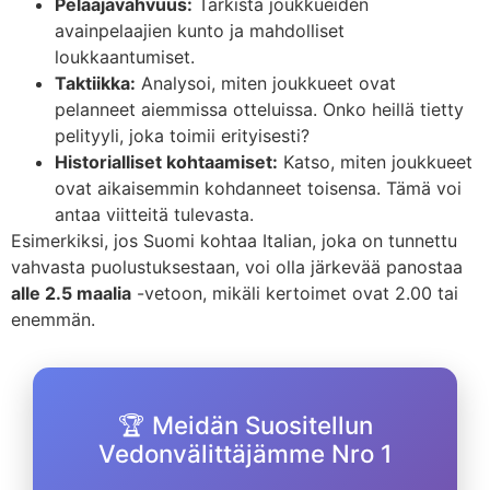
Pelaajavahvuus:
Tarkista joukkueiden
avainpelaajien kunto ja mahdolliset
loukkaantumiset.
Taktiikka:
Analysoi, miten joukkueet ovat
pelanneet aiemmissa otteluissa. Onko heillä tietty
pelityyli, joka toimii erityisesti?
Historialliset kohtaamiset:
Katso, miten joukkueet
ovat aikaisemmin kohdanneet toisensa. Tämä voi
antaa viitteitä tulevasta.
Esimerkiksi, jos Suomi kohtaa Italian, joka on tunnettu
vahvasta puolustuksestaan, voi olla järkevää panostaa
alle 2.5 maalia
-vetoon, mikäli kertoimet ovat 2.00 tai
enemmän.
🏆 Meidän Suositellun
Vedonvälittäjämme Nro 1