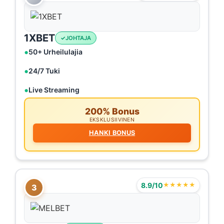
1XBET
JOHTAJA
50+ Urheilulajia
24/7 Tuki
Live Streaming
200% Bonus
EKSKLUSIIVINEN
HANKI BONUS
8.9/10
★★★★★
3