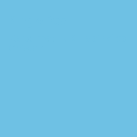
Single Post
Kertoimet HJK Helsinki vs
Gnistan