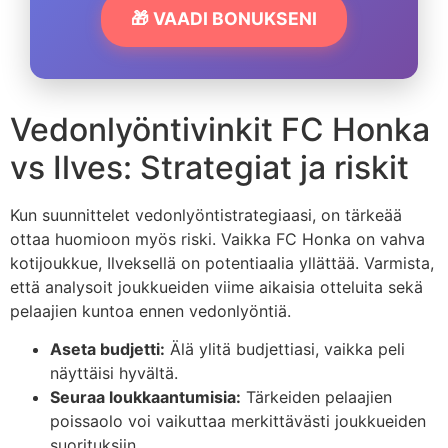
🎁 VAADI BONUKSENI
Vedonlyöntivinkit FC Honka
vs Ilves: Strategiat ja riskit
Kun suunnittelet vedonlyöntistrategiaasi, on tärkeää
ottaa huomioon myös riski. Vaikka FC Honka on vahva
kotijoukkue, Ilveksellä on potentiaalia yllättää. Varmista,
että analysoit joukkueiden viime aikaisia otteluita sekä
pelaajien kuntoa ennen vedonlyöntiä.
Aseta budjetti:
Älä ylitä budjettiasi, vaikka peli
näyttäisi hyvältä.
Seuraa loukkaantumisia:
Tärkeiden pelaajien
poissaolo voi vaikuttaa merkittävästi joukkueiden
suorituksiin.