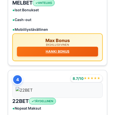
MELBET
ANTELIAS
Isot Bonukset
Cash-out
Mobiiliystävällinen
Max Bonus
EKSKLUSIIVINEN
HANKI BONUS
8.7/10
★★★★★
4
22BET
TÄYDELLINEN
Nopeat Maksut