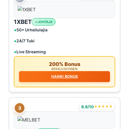
1XBET
JOHTAJA
50+ Urheilulajia
24/7 Tuki
Live Streaming
200% Bonus
EKSKLUSIIVINEN
HANKI BONUS
8.9/10
★★★★★
3