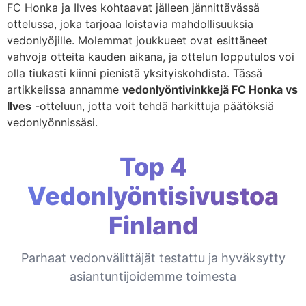
FC Honka ja Ilves kohtaavat jälleen jännittävässä
ottelussa, joka tarjoaa loistavia mahdollisuuksia
vedonlyöjille. Molemmat joukkueet ovat esittäneet
vahvoja otteita kauden aikana, ja ottelun lopputulos voi
olla tiukasti kiinni pienistä yksityiskohdista. Tässä
artikkelissa annamme
vedonlyöntivinkkejä FC Honka vs
Ilves
-otteluun, jotta voit tehdä harkittuja päätöksiä
vedonlyönnissäsi.
Top 4
Vedonlyöntisivustoa
Finland
Parhaat vedonvälittäjät testattu ja hyväksytty
asiantuntijoidemme toimesta