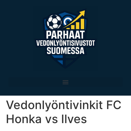
Vedonlyöntivinkit FC
Honka vs Ilves