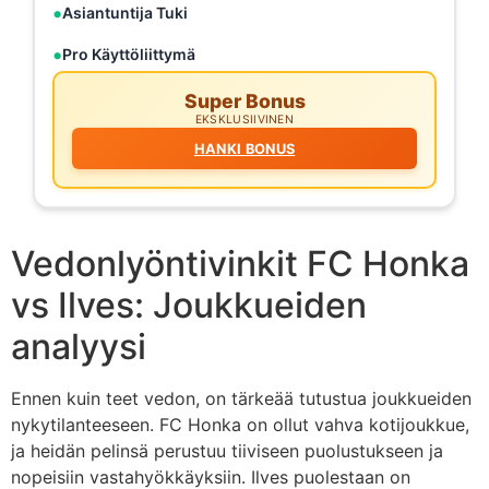
Asiantuntija Tuki
Pro Käyttöliittymä
Super Bonus
EKSKLUSIIVINEN
HANKI BONUS
Vedonlyöntivinkit FC Honka
vs Ilves: Joukkueiden
analyysi
Ennen kuin teet vedon, on tärkeää tutustua joukkueiden
nykytilanteeseen. FC Honka on ollut vahva kotijoukkue,
ja heidän pelinsä perustuu tiiviseen puolustukseen ja
nopeisiin vastahyökkäyksiin. Ilves puolestaan on