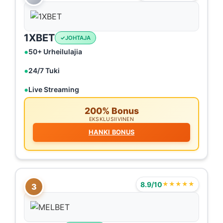
1XBET
JOHTAJA
50+ Urheilulajia
24/7 Tuki
Live Streaming
200% Bonus
EKSKLUSIIVINEN
HANKI BONUS
8.9/10
★★★★★
3