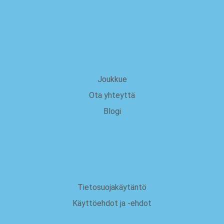
meistä
Joukkue
Ota yhteyttä
Blogi
Oikeudellinen
Tietosuojakäytäntö
Käyttöehdot ja -ehdot