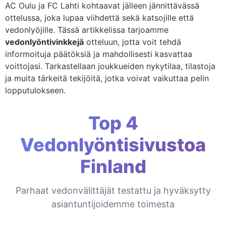
AC Oulu ja FC Lahti kohtaavat jälleen jännittävässä
ottelussa, joka lupaa viihdettä sekä katsojille että
vedonlyöjille. Tässä artikkelissa tarjoamme
vedonlyöntivinkkejä
otteluun, jotta voit tehdä
informoituja päätöksiä ja mahdollisesti kasvattaa
voittojasi. Tarkastellaan joukkueiden nykytilaa, tilastoja
ja muita tärkeitä tekijöitä, jotka voivat vaikuttaa pelin
lopputulokseen.
Top 4
Vedonlyöntisivustoa
Finland
Parhaat vedonvälittäjät testattu ja hyväksytty
asiantuntijoidemme toimesta