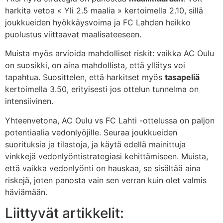
harkita vetoa « Yli 2.5 maalia » kertoimella 2.10, sillä
joukkueiden hyökkäysvoima ja FC Lahden heikko
puolustus viittaavat maalisateeseen.
Muista myös arvioida mahdolliset riskit: vaikka AC Oulu
on suosikki, on aina mahdollista, että yllätys voi
tapahtua. Suosittelen, että harkitset myös
tasapeliä
kertoimella 3.50, erityisesti jos ottelun tunnelma on
intensiivinen.
Yhteenvetona, AC Oulu vs FC Lahti -ottelussa on paljon
potentiaalia vedonlyöjille. Seuraa joukkueiden
suorituksia ja tilastoja, ja käytä edellä mainittuja
vinkkejä vedonlyöntistrategiasi kehittämiseen. Muista,
että vaikka vedonlyönti on hauskaa, se sisältää aina
riskejä, joten panosta vain sen verran kuin olet valmis
häviämään.
Liittyvät artikkelit: