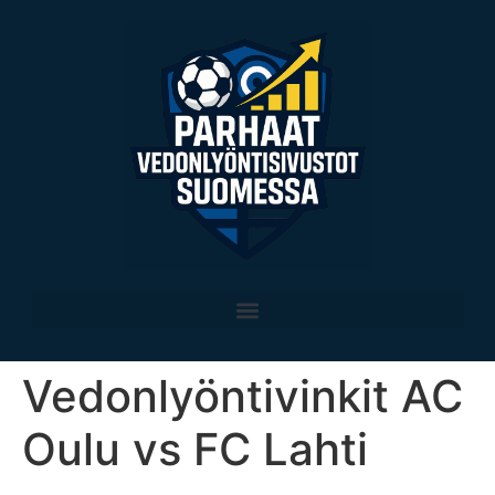
Vedonlyöntivinkit AC
Oulu vs FC Lahti