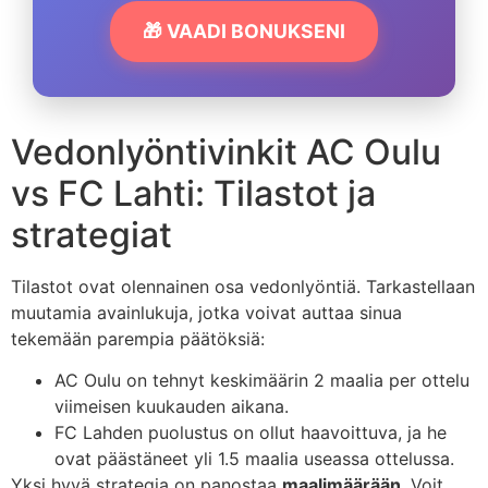
🎁 VAADI BONUKSENI
Vedonlyöntivinkit AC Oulu
vs FC Lahti: Tilastot ja
strategiat
Tilastot ovat olennainen osa vedonlyöntiä. Tarkastellaan
muutamia avainlukuja, jotka voivat auttaa sinua
tekemään parempia päätöksiä:
AC Oulu on tehnyt keskimäärin 2 maalia per ottelu
viimeisen kuukauden aikana.
FC Lahden puolustus on ollut haavoittuva, ja he
ovat päästäneet yli 1.5 maalia useassa ottelussa.
Yksi hyvä strategia on panostaa
maalimäärään
. Voit