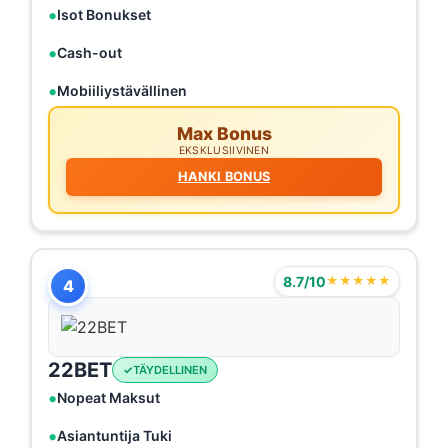
Isot Bonukset
Cash-out
Mobiiliystävällinen
Max Bonus
EKSKLUSIIVINEN
HANKI BONUS
8.7/10
★★★★★
4
22BET
TÄYDELLINEN
Nopeat Maksut
Asiantuntija Tuki