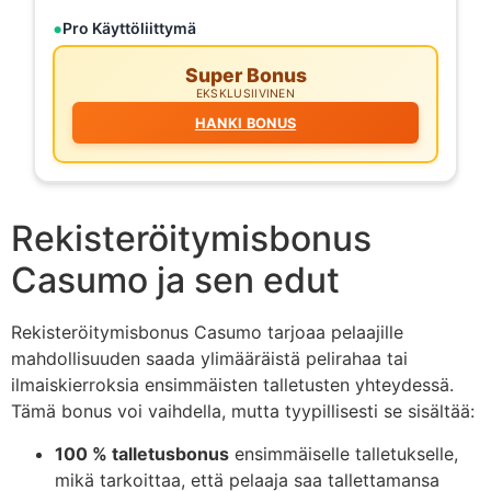
Pro Käyttöliittymä
Super Bonus
EKSKLUSIIVINEN
HANKI BONUS
Rekisteröitymisbonus
Casumo ja sen edut
Rekisteröitymisbonus Casumo tarjoaa pelaajille
mahdollisuuden saada ylimääräistä pelirahaa tai
ilmaiskierroksia ensimmäisten talletusten yhteydessä.
Tämä bonus voi vaihdella, mutta tyypillisesti se sisältää:
100 % talletusbonus
ensimmäiselle talletukselle,
mikä tarkoittaa, että pelaaja saa tallettamansa