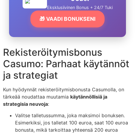
Eksklusiivinen Bonus + 24/7 Tuki
🎁 VAADI BONUKSENI
Rekisteröitymisbonus
Casumo: Parhaat käytännöt
ja strategiat
Kun hyödynnät rekisteröitymisbonusta Casumolla, on
tärkeää noudattaa muutamia
käytännöllisiä ja
strategisia neuvoja
:
Valitse talletussumma, joka maksimoi bonuksen.
Esimerkiksi, jos talletat 100 euroa, saat 100 euroa
bonusta, mikä tarkoittaa yhteensä 200 euroa