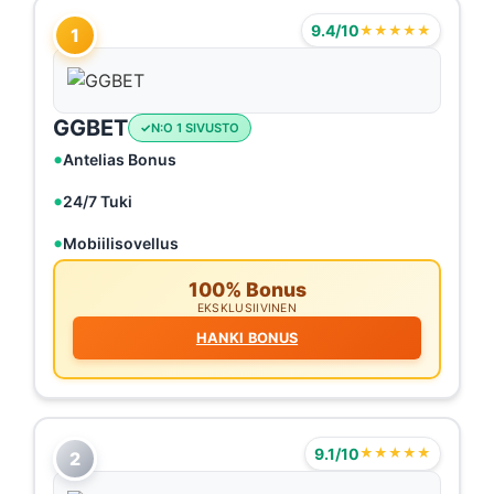
9.4/10
★★★★★
1
GGBET
N:O 1 SIVUSTO
Antelias Bonus
24/7 Tuki
Mobiilisovellus
100% Bonus
EKSKLUSIIVINEN
HANKI BONUS
9.1/10
★★★★★
2