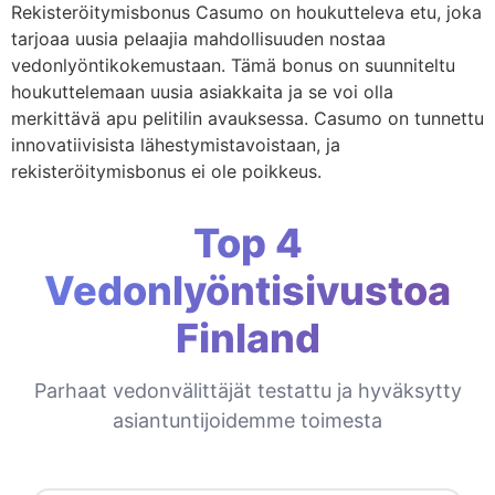
Rekisteröitymisbonus Casumo on houkutteleva etu, joka
tarjoaa uusia pelaajia mahdollisuuden nostaa
vedonlyöntikokemustaan. Tämä bonus on suunniteltu
houkuttelemaan uusia asiakkaita ja se voi olla
merkittävä apu pelitilin avauksessa. Casumo on tunnettu
innovatiivisista lähestymistavoistaan, ja
rekisteröitymisbonus ei ole poikkeus.
Top 4
Vedonlyöntisivustoa
Finland
Parhaat vedonvälittäjät testattu ja hyväksytty
asiantuntijoidemme toimesta