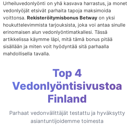
Urheiluvedonlyönti on yhä kasvava harrastus, ja monet
vedonlyöjät etsivät parhaita tapoja maksimoida
voittonsa.
Rekisteröitymisbonus Betway
on yksi
houkuttelevimmista tarjouksista, joka voi antaa sinulle
erinomaisen alun vedonlyöntimatkallesi. Tässä
artikkelissa käymme läpi, mitä tämä bonus pitää
sisällään ja miten voit hyödyntää sitä parhaalla
mahdollisella tavalla.
Top 4
Vedonlyöntisivustoa
Finland
Parhaat vedonvälittäjät testattu ja hyväksytty
asiantuntijoidemme toimesta