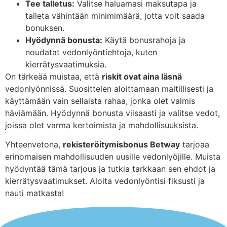
Tee talletus:
Valitse haluamasi maksutapa ja
talleta vähintään minimimäärä, jotta voit saada
bonuksen.
Hyödynnä bonusta:
Käytä bonusrahoja ja
noudatat vedonlyöntiehtoja, kuten
kierrätysvaatimuksia.
On tärkeää muistaa, että
riskit ovat aina läsnä
vedonlyönnissä. Suosittelen aloittamaan maltillisesti ja
käyttämään vain sellaista rahaa, jonka olet valmis
häviämään. Hyödynnä bonusta viisaasti ja valitse vedot,
joissa olet varma kertoimista ja mahdollisuuksista.
Yhteenvetona,
rekisteröitymisbonus Betway
tarjoaa
erinomaisen mahdollisuuden uusille vedonlyöjille. Muista
hyödyntää tämä tarjous ja tutkia tarkkaan sen ehdot ja
kierrätysvaatimukset. Aloita vedonlyöntisi fiksusti ja
nauti matkasta!