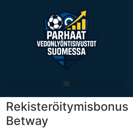
Rekisteröitymisbonus
Betway