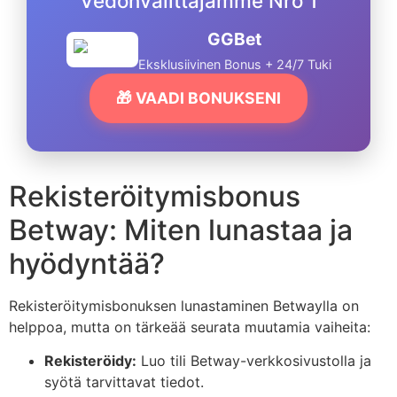
Vedonvälittäjämme Nro 1
GGBet
Eksklusiivinen Bonus + 24/7 Tuki
🎁 VAADI BONUKSENI
Rekisteröitymisbonus
Betway: Miten lunastaa ja
hyödyntää?
Rekisteröitymisbonuksen lunastaminen Betwaylla on
helppoa, mutta on tärkeää seurata muutamia vaiheita:
Rekisteröidy:
Luo tili Betway-verkkosivustolla ja
syötä tarvittavat tiedot.