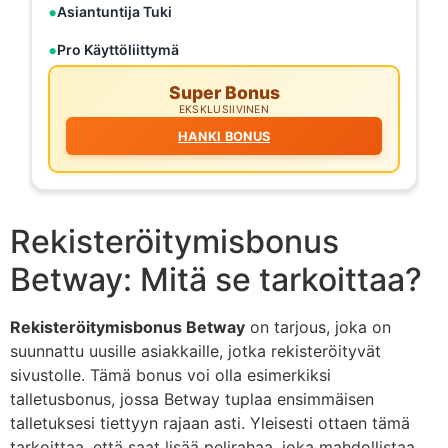
Asiantuntija Tuki
Pro Käyttöliittymä
Super Bonus
EKSKLUSIIVINEN
HANKI BONUS
Rekisteröitymisbonus
Betway: Mitä se tarkoittaa?
Rekisteröitymisbonus Betway
on tarjous, joka on
suunnattu uusille asiakkaille, jotka rekisteröityvät
sivustolle. Tämä bonus voi olla esimerkiksi
talletusbonus, jossa Betway tuplaa ensimmäisen
talletuksesi tiettyyn rajaan asti. Yleisesti ottaen tämä
tarkoittaa, että saat lisää pelirahaa, joka mahdollistaa