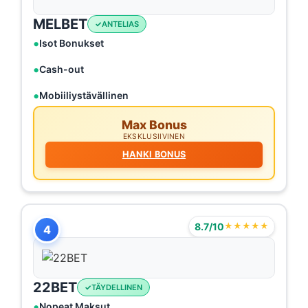
MELBET
ANTELIAS
Isot Bonukset
Cash-out
Mobiiliystävällinen
Max Bonus
EKSKLUSIIVINEN
HANKI BONUS
8.7/10
★★★★★
4
22BET
TÄYDELLINEN
Nopeat Maksut