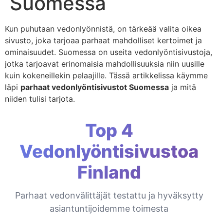
Suomessa
Kun puhutaan vedonlyönnistä, on tärkeää valita oikea
sivusto, joka tarjoaa parhaat mahdolliset kertoimet ja
ominaisuudet. Suomessa on useita vedonlyöntisivustoja,
jotka tarjoavat erinomaisia mahdollisuuksia niin uusille
kuin kokeneillekin pelaajille. Tässä artikkelissa käymme
läpi
parhaat vedonlyöntisivustot Suomessa
ja mitä
niiden tulisi tarjota.
Top 4
Vedonlyöntisivustoa
Finland
Parhaat vedonvälittäjät testattu ja hyväksytty
asiantuntijoidemme toimesta