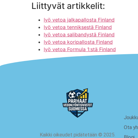
Liittyvät artikkelit:
lyö vetoa jalkapallosta Finland
lyö vetoa tenniksestä Finland
lyö vetoa salibandystä Finland
lyö vetoa koripallosta Finland
lyö vetoa Formula 1:stä Finland
me
Joukk
Ota yh
Kaikki oikeudet pidätetään
©
2025.
Blogi