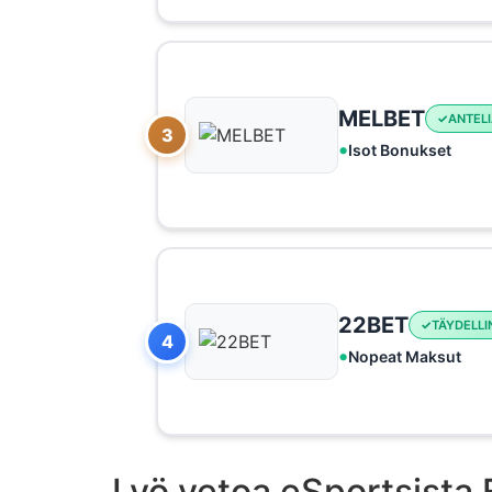
MELBET
ANTEL
3
Isot Bonukset
22BET
TÄYDELLI
4
Nopeat Maksut
Lyö vetoa eSportsista 