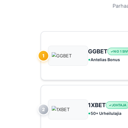
Parhaa
GGBET
N:O 1 SI
1
Antelias Bonus
1XBET
JOHTAJA
2
50+ Urheilulajia