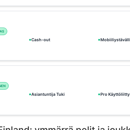
IAS
Cash-out
Mobiiliystäväl
NEN
Asiantuntija Tuki
Pro Käyttöliitt
Finland: ymmärrä pelit ja jouk