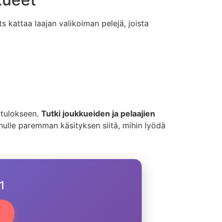
s kattaa laajan valikoiman pelejä, joista
utulokseen.
Tutki joukkueiden ja pelaajien
inulle paremman käsityksen siitä, mihin lyödä
1