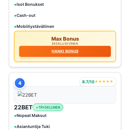
Isot Bonukset
Cash-out
Mobiiliystävällinen
Max Bonus
EKSKLUSIIVINEN
HANKI BONUS
8.7/10
★★★★★
4
22BET
TÄYDELLINEN
Nopeat Maksut
Asiantuntija Tuki