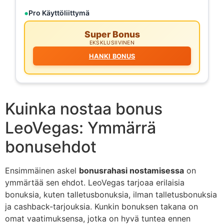
Pro Käyttöliittymä
Super Bonus
EKSKLUSIIVINEN
HANKI BONUS
Kuinka nostaa bonus
LeoVegas: Ymmärrä
bonusehdot
Ensimmäinen askel
bonusrahasi nostamisessa
on
ymmärtää sen ehdot. LeoVegas tarjoaa erilaisia
bonuksia, kuten talletusbonuksia, ilman talletusbonuksia
ja cashback-tarjouksia. Kunkin bonuksen takana on
omat vaatimuksensa, jotka on hyvä tuntea ennen