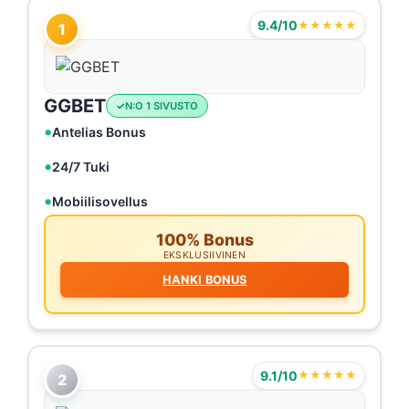
9.4/10
★★★★★
1
GGBET
N:O 1 SIVUSTO
Antelias Bonus
24/7 Tuki
Mobiilisovellus
100% Bonus
EKSKLUSIIVINEN
HANKI BONUS
9.1/10
★★★★★
2