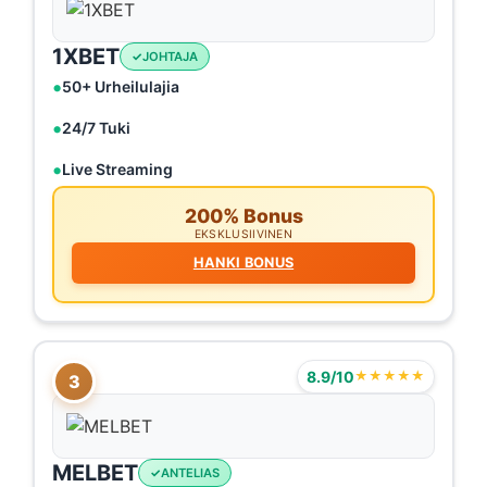
1XBET
JOHTAJA
50+ Urheilulajia
24/7 Tuki
Live Streaming
200% Bonus
EKSKLUSIIVINEN
HANKI BONUS
8.9/10
★★★★★
3
MELBET
ANTELIAS