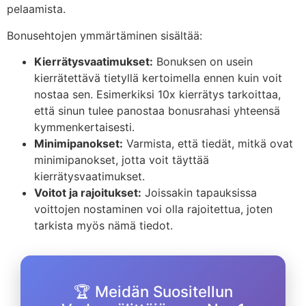
pelaamista.
Bonusehtojen ymmärtäminen sisältää:
Kierrätysvaatimukset:
Bonuksen on usein
kierrätettävä tietyllä kertoimella ennen kuin voit
nostaa sen. Esimerkiksi 10x kierrätys tarkoittaa,
että sinun tulee panostaa bonusrahasi yhteensä
kymmenkertaisesti.
Minimipanokset:
Varmista, että tiedät, mitkä ovat
minimipanokset, jotta voit täyttää
kierrätysvaatimukset.
Voitot ja rajoitukset:
Joissakin tapauksissa
voittojen nostaminen voi olla rajoitettua, joten
tarkista myös nämä tiedot.
🏆 Meidän Suositellun