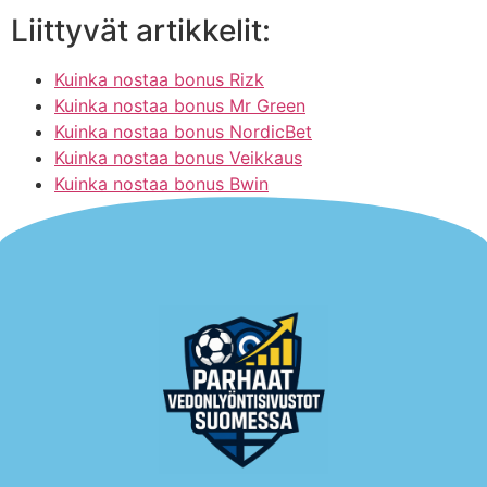
Liittyvät artikkelit:
Kuinka nostaa bonus Rizk
Kuinka nostaa bonus Mr Green
Kuinka nostaa bonus NordicBet
Kuinka nostaa bonus Veikkaus
Kuinka nostaa bonus Bwin